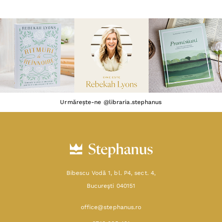
Urmărește-ne @libraria.stephanus
Bibescu Vodă 1, bl. P4, sect. 4,
Bucureşti 040151
office@stephanus.ro