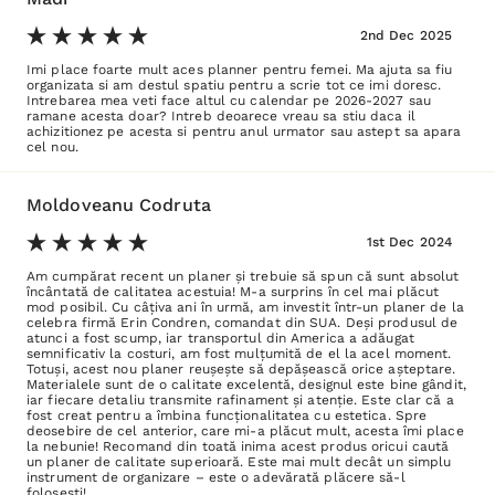
2nd Dec 2025
Imi place foarte mult aces planner pentru femei. Ma ajuta sa fiu
organizata si am destul spatiu pentru a scrie tot ce imi doresc.
Intrebarea mea veti face altul cu calendar pe 2026-2027 sau
ramane acesta doar? Intreb deoarece vreau sa stiu daca il
achizitionez pe acesta si pentru anul urmator sau astept sa apara
cel nou.
Moldoveanu Codruta
1st Dec 2024
Am cumpărat recent un planer și trebuie să spun că sunt absolut
încântată de calitatea acestuia! M-a surprins în cel mai plăcut
mod posibil. Cu câțiva ani în urmă, am investit într-un planer de la
celebra firmă Erin Condren, comandat din SUA. Deși produsul de
atunci a fost scump, iar transportul din America a adăugat
semnificativ la costuri, am fost mulțumită de el la acel moment.
Totuși, acest nou planer reușește să depășească orice așteptare.
Materialele sunt de o calitate excelentă, designul este bine gândit,
iar fiecare detaliu transmite rafinament și atenție. Este clar că a
fost creat pentru a îmbina funcționalitatea cu estetica. Spre
deosebire de cel anterior, care mi-a plăcut mult, acesta îmi place
la nebunie! Recomand din toată inima acest produs oricui caută
un planer de calitate superioară. Este mai mult decât un simplu
instrument de organizare – este o adevărată plăcere să-l
folosești!