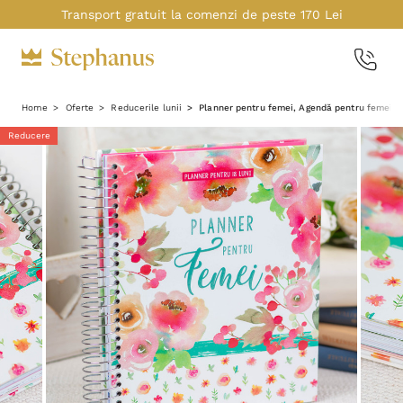
Transport gratuit la comenzi de peste 170 Lei
Home
Oferte
Reducerile lunii
Planner pentru femei, Agendă pentru femei - 
Reducere