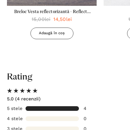
Breloc Vesta reflectorizantă - Reflecta
15,00lei
14,50lei
lumina oriunde mergi
Adaugă în coș
Rating
5.0
(4 recenzii)
5 stele
4
4 stele
0
3 stele
0