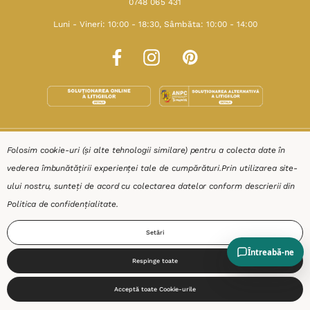
0748 065 431
Luni - Vineri: 10:00 - 18:30, Sâmbăta: 10:00 - 14:00
SHOP
Folosim cookie-uri (și alte tehnologii similare) pentru a colecta date în
vederea îmbunătățirii experienței tale de cumpărături.
Prin utilizarea site-
RESURSE
ului nostru, sunteți de acord cu colectarea datelor conform descrierii din
Politica de confidențialitate
.
AJUTOR
Setări
DESPRE
Respinge toate
0
Acceptă toate Cookie-urile
Start
Produse
Coș
Caută
Cont
Termeni & Condiții
Confidențialitate
Date de identificare