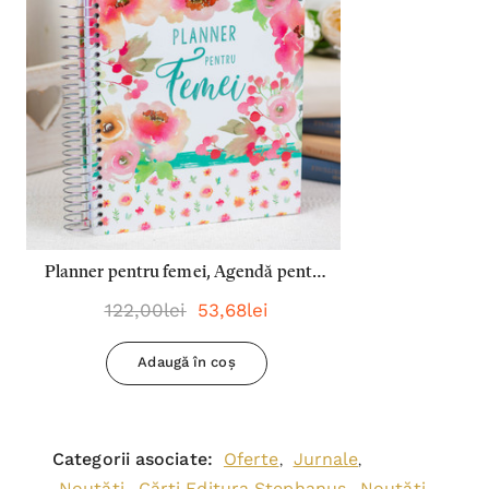
Planner pentru femei, Agendă pentru
femei - 18 luni, nedatat
122,00lei
53,68lei
Adaugă în coș
Categorii asociate:
Oferte
Jurnale
,
,
Noutăți
Cărți Editura Stephanus
Noutăți