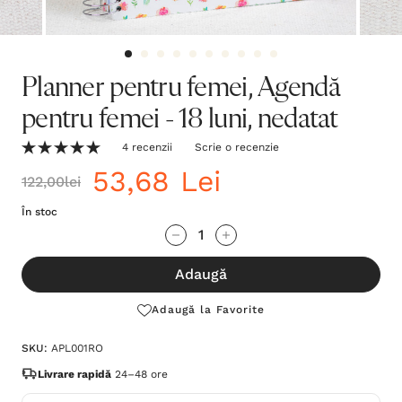
Planner pentru femei, Agendă
pentru femei - 18 luni, nedatat
4 recenzii
Scrie o recenzie
53,68 Lei
122,00lei
În stoc
Grăbește-
Cantitate scăzută:
Cantitate Crescută:
te!
Adaugă
Stocul
curent
Adaugă la Favorite
este:
SKU:
APL001RO
Livrare rapidă
24–48 ore