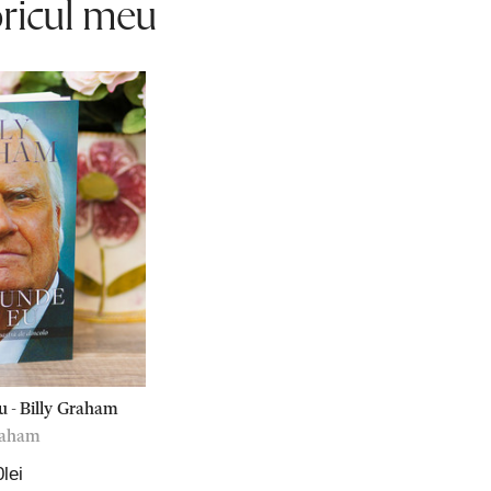
oricul meu
u - Billy Graham
raham
lei