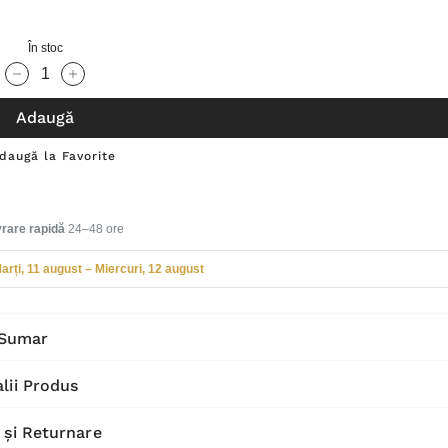
În stoc
Cantitate scăzută:
Cantitate Crescută:
Adaugă
daugă la Favorite
vrare rapidă
24–48 ore
arți, 11 august – Miercuri, 12 august
Sumar
lii Produs
 și Returnare