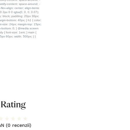
Rating
aN
(0 recenzii)