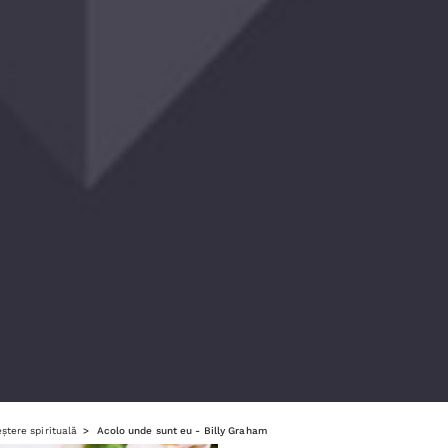
ștere spirituală
Acolo unde sunt eu - Billy Graham