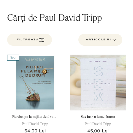
7,00 Lei
180,
Detalii
Detal
Cărți de Paul David Tripp
Noblețea suferinței - Sabina
Bibli
Wurmbrand
Lloyd
FILTREAZĂ
43,00 Lei
67,0
Detalii
Detal
Nou
Noul Testament și Psalmii - Tsb
Cânta
17,00 Lei
59,0
Detalii
Detal
Pierdut pe la mijloc de drum -
Sex intr-o lume franta
Paul David Tripp
Paul David Tripp
Paul David Tripp
64,00 Lei
45,00 Lei