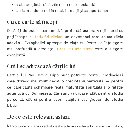
viața creștină trăită zilnic, nu doar declarată
aplicarea doctrinei în decizii, relații și comportament
Cu ce carte să începi
Dacă îți dorești o perspectivă profundă asupra vieții creștine,
poți începe cu
Îndurări zilnice
, un devoțional care aduce zilnic
adevărul Evangheliei aproape de viața ta. Pentru o înțelegere
mai profundă a credinței,
Crezi cu adevărat?
este o alegere
excelentă.
Cui i se adresează cărțile lui
Cărțile lui Paul David Tripp sunt potrivite pentru credincioșii
care doresc mai mult decât o credință superficială — pentru
cei care caută schimbare reală, maturitate spirituală și o relație
autentică cu Dumnezeu. Ele sunt valoroase atât pentru studiu
personal, cât și pentru lideri, slujitori sau grupuri de studiu
biblic.
De ce este relevant astăzi
Într-o lume în care credința este adesea redusă la teorie sau rutină,