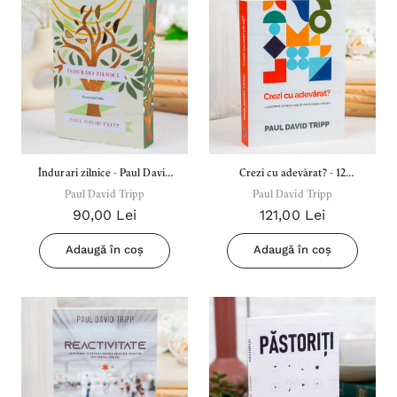
Îndurari zilnice - Paul David
Crezi cu adevărat? - 12
Paul David Tripp
Tripp
doctrine istorice care îți vor
Paul David Tripp
90,00 Lei
121,00 Lei
schimba trăirea
Adaugă în coș
Adaugă în coș