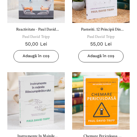
Reactivitate - Paul David
Pastoriti. 12 Principii Din
Paul David Tripp
Tripp
Evanghelie Pentru
Paul David Tripp
50,00 Lei
55,00 Lei
Conducerea Bisericii - Paul
David Tripp
Adaugă în coș
Adaugă în coș
Instrumente In Mainile
Chemare Periculoasa.