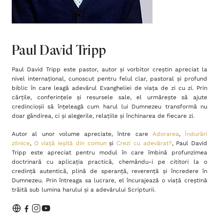
Paul David Tripp
Paul David Tripp este pastor, autor și vorbitor creștin apreciat la
nivel internațional, cunoscut pentru felul clar, pastoral și profund
biblic în care leagă adevărul Evangheliei de viața de zi cu zi. Prin
cărțile, conferințele și resursele sale, el urmărește să ajute
credincioșii să înțeleagă cum harul lui Dumnezeu transformă nu
doar gândirea, ci și alegerile, relațiile și închinarea de fiecare zi.
Autor al unor volume apreciate, între care
Adorarea
,
Îndurări
zilnice
,
O viață ieșită din comun
și
Crezi cu adevărat?
, Paul David
Tripp este apreciat pentru modul în care îmbină profunzimea
doctrinară cu aplicația practică, chemându-i pe cititori la o
credință autentică, plină de speranță, reverență și încredere în
Dumnezeu. Prin întreaga sa lucrare, el încurajează o viață creștină
trăită sub lumina harului și a adevărului Scripturii.
Inima Omului
Bibli