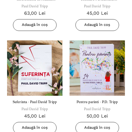
Rascumparatorului - Un Ghid
Paul David Tripp
Confruntarea Provocarilor
Paul David Tripp
63,00 Lei
45,00 Lei
De Consiliere Crestina
Unice Ale Lucrarii Pastorale -
Paul David Tripp
Adaugă în coș
Adaugă în coș
Suferinta - Paul David Tripp
Pentru parinti - P.D. Tripp
Paul David Tripp
Paul David Tripp
45,00 Lei
50,00 Lei
Adaugă în coș
Adaugă în coș