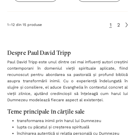
1
2
1
–
12
din
15
produse
Despre Paul David Tripp
Paul David Tripp este unul dintre cei mai influenți autori creștini
contemporani în domeniul vieții spirituale aplicate, fiind
recunoscut pentru abordarea sa pastorală și profund biblică
asupra transformării inimii. Cu o experiență îndelungată în
slujire și consiliere, el aduce Evanghelia în contextul concret al
vieții zilnice, ajutând credincioșii să înțeleagă cum harul lui
Dumnezeu modelează fiecare aspect al existenței.
Teme principale în cărțile sale
transformarea inimii prin harul lui Dumnezeu
lupta cu păcatul și creșterea spirituală
închinarea autentică și relația personală cu Dumnezeu