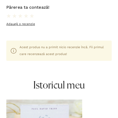
Sex intr-o lume franta
Paul David Tripp
45,00lei
Adaugă în coș
Categorii asociate:
Noutăți
Cărți
Noutăți
,
,
,
Viață creștină
Creștere spirituală
,