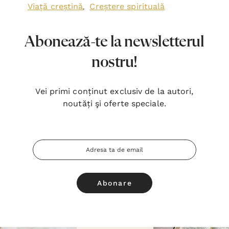
Urmărește-ne @libraria.stephanus
Bibescu Vodă 1, bl. P4, sect. 4,
Bucureşti 040151
office@stephanus.ro
0748 065 431
Luni - Vineri: 10:00 - 18:30, Sâmbăta: 10:00 - 14:00