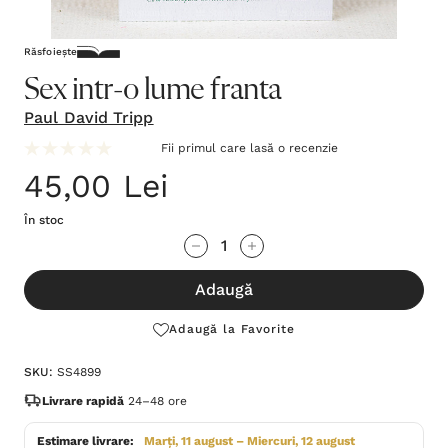
Răsfoiește
Sex intr-o lume franta
Paul David Tripp
Fii primul care lasă o recenzie
45,00 Lei
În stoc
Grăbește-
Cantitate scăzută:
Cantitate Crescută:
te!
Adaugă
Stocul
curent
Adaugă la Favorite
este:
SKU:
SS4899
Livrare rapidă
24–48 ore
Estimare livrare:
Marți, 11 august – Miercuri, 12 august