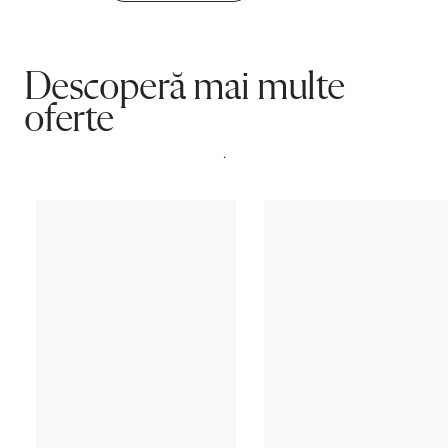
Rating
NaN
(0 recenzii)
5 stele
0
4 stele
0
3 stele
0
2 stele
0
1 stea
0
Părerea ta contează!