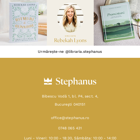
SHOP
RESURSE
AJUTOR
DESPRE
Termeni & Condiții
Confidențialitate
Date de identificare