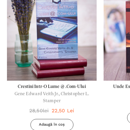
Crestini Intr-O Lume @ .Com-Ului
Unde Es
Gene Edward Veith Jr., Christopher L.
Stamper
28,50lei
22,50 Lei
Adaugă în coș