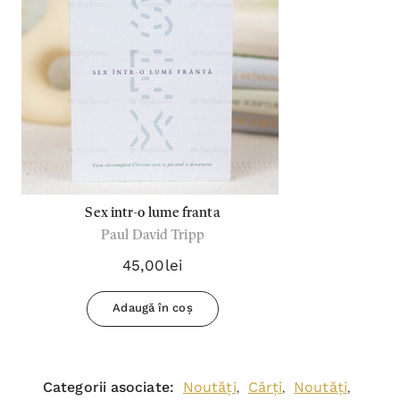
Abonează-te la newsletterul
nostru!
Vei primi conținut exclusiv de la autori,
noutăți şi oferte speciale.
Adresa
Email