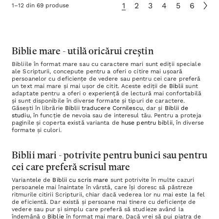
1
2
3
4
5
6
1
–
12
din
69
produse
Biblie mare - utilă oricărui creștin
Bibliile în format mare sau cu caractere mari sunt ediții speciale
ale Scripturii, concepute pentru a oferi o citire mai ușoară
persoanelor cu deficiențe de vedere sau pentru cei care preferă
un text mai mare și mai ușor de citit. Aceste ediții de
Biblii
sunt
adaptate pentru a oferi o experiență de lectură mai confortabilă
și sunt disponibile în diverse formate și tipuri de caractere.
Găsești în librărie
Biblii traducere Cornilescu
, dar și
Biblii de
studiu
, în funcție de nevoia sau de interesul tău. Pentru a proteja
paginile și coperta există varianta de
huse pentru biblii
, în diverse
formate și culori.
Biblii mari - potrivite pentru bunici sau pentru
cei care preferă scrisul mare
Variantele de
Biblii cu scris mare
sunt potrivite în multe cazuri
persoanele mai înaintate în vârstă, care își doresc să păstreze
ritmurile citirii Scripturii, chiar dacă vederea lor nu mai este la fel
de eficientă. Dar există și persoane mai tinere cu deficiențe de
vedere sau pur și simplu care preferă să studieze având la
îndemână o
Biblie
în format mai mare. Dacă vrei să pui piatra de