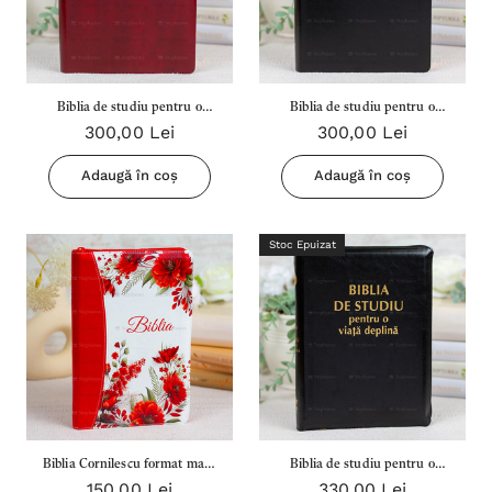
Biblia de studiu pentru o
Biblia de studiu pentru o
300,00 Lei
300,00 Lei
viață deplină, grena (fara
viață deplină, negru (fara
fermoar)
fermoar)
Adaugă în coș
Adaugă în coș
Stoc Epuizat
Biblia Cornilescu format mare
Biblia de studiu pentru o
150,00 Lei
330,00 Lei
Dumitru Cornilescu 076 ZTI -
viata deplina - Negru (cu