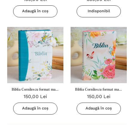
Rosu Floral
fermoar)
Adaugă în coș
Indisponibil
Biblia Cornilescu format mare
Biblia Cornilescu format mare
150,00 Lei
150,00 Lei
Dumitru Cornilescu 076 ZTI -
Dumitru Cornilescu 076 ZTI -
Turcoaz Floral
Roz Floral
Adaugă în coș
Adaugă în coș