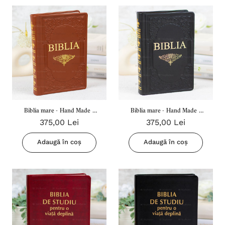
Biblia mare - Hand Made -
Biblia mare - Hand Made -
375,00 Lei
375,00 Lei
Dumitru Cornilescu, - Co77
Dumitru Cornilescu, - Co77
Ti - Maro
Ti - Neagru
Adaugă în coș
Adaugă în coș