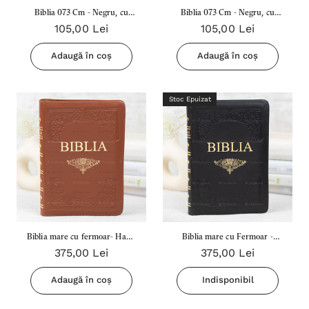
Biblia 073 Cm - Negru, cu
Biblia 073 Cm - Negru, cu
105,00 Lei
105,00 Lei
Chenar si Cruce
chenar
Adaugă în coș
Adaugă în coș
Stoc Epuizat
Biblia mare cu fermoar- Hand
Biblia mare cu Fermoar -
375,00 Lei
375,00 Lei
Made - Dumitru Cornilescu, -
Hand Made - Dumitru
Co77 ZTi - Maro
Cornilescu, - Co77 ZTi -
Adaugă în coș
Indisponibil
Neagru