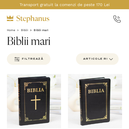
Transport gratuit la comenzi de peste 170 Lei
Home
Biblii
Biblii mari
Biblii mari
FILTREAZĂ