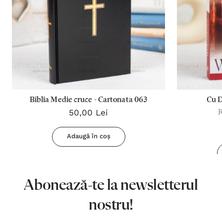
Biblia Medie cruce - Cartonata 063
Cu 
50,00 Lei
Adaugă în coș
Abonează-te la newsletterul
nostru!