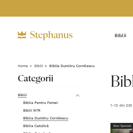
Biblii
Home
Biblii
Biblia Dumitru Cornilescu
Categorii
Bib
Biblii
Biblia Pentru Femei
1
–
12
din
235
Biblii NTR
Biblia Dumitru Cornilescu
Biblia Catolică
Stoc Epuizat