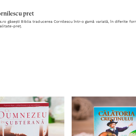
ornilescu pret
ro găsești Biblia traducerea Cornilescu într-o gamă variată, în diferite form
alitate-preț.