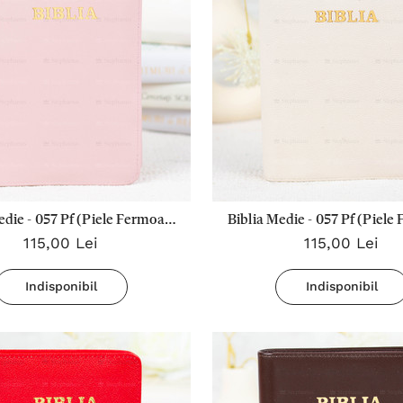
edie - 057 Pf (Piele Fermoar)
Biblia Medie - 057 Pf (Piele
115,00 Lei
115,00 Lei
Crem Roz Prafuit
Alb Ivoire
Indisponibil
Indisponibil