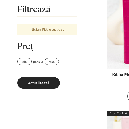
Filtrează
Niciun Filtru aplicat
Preţ
pana la
Biblia M
Aur
Actualizează
Stoc Epuizat