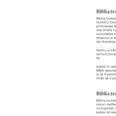
Biblia tr
Biblia tradu
Dumitru Corn
principesei 
una dintre ce
acuratețea tr
timpului, a d
din România 
Pentru a tră
lecturii Scri
ta.
Având în ved
biblii
special 
și să îi perm
încât să o p
Biblia t
Biblia nu est
oricui, indif
cu ilustrații
putea accesa