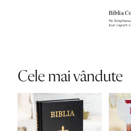
Biblia C
Pe Stephanus.
bun raport c
Cele mai vândute