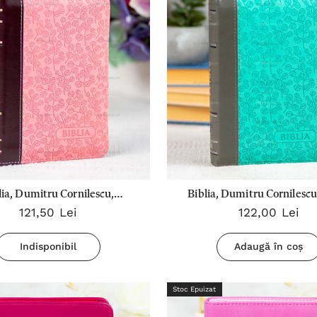
lia, Dumitru Cornilescu,
Biblia, Dumitru Cornilescu
121,50 Lei
122,00 Lei
niu, mică - 046 ZTI Stephanus
mentă/gri, mică - 046 ZTI 
Indisponibil
Adaugă în coș
Stoc Epuizat