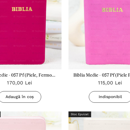
edie - 057 Pf (Piele, Fermoar,
Biblia Medie - 057 Pf (Piele
170,00 Lei
115,00 Lei
ita, Index) Roz Zmeuriu
Roz Lila (mov)
Adaugă în coș
Indisponibil
Stoc Epuizat