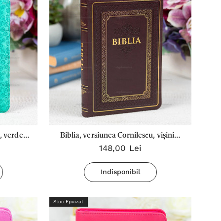
, verde
Biblia, versiunea Cornilescu, vișiniu,
148,00 Lei
Stephanus
medie - 056 ZTI
Indisponibil
Stoc Epuizat