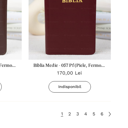
 Fermoar,
Biblia Medie - 057 Pf (Piele, Fermoar,
170,00 Lei
chis
Aurita, Index) Visiniu
Indisponibil
1
2
3
4
5
6