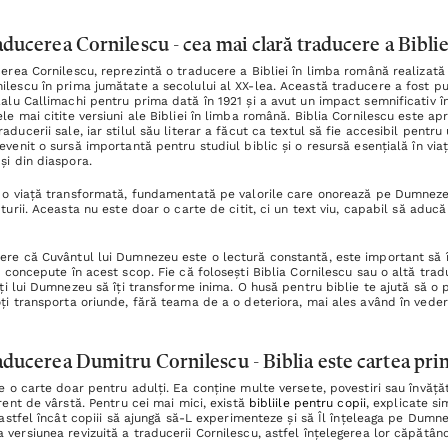
aducerea Cornilescu - cea mai clară traducere a Bibli
cerea Cornilescu, reprezintă o traducere a Bibliei în limba română realizată 
ilescu în prima jumătate a secolului al XX-lea. Această traducere a fost pu
Ralu Callimachi pentru prima dată în 1921 și a avut un impact semnificativ 
le mai citite versiuni ale Bibliei în limba română. Biblia Cornilescu este ap
aducerii sale, iar stilul său literar a făcut ca textul să fie accesibil pentru
evenit o sursă importantă pentru studiul biblic și o resursă esențială în viaț
și din diaspora.
i o viață transformată, fundamentată pe valorile care onorează pe Dumnezeu
pturii. Aceasta nu este doar o carte de citit, ci un text viu, capabil să aduc
ere că Cuvântul lui Dumnezeu este o lectură constantă, este important să 
concepute în acest scop. Fie că folosești Biblia Cornilescu sau o altă traduc
iți lui Dumnezeu să îți transforme inima. O husă pentru biblie te ajută să o p
oți transporta oriunde, fără teama de a o deteriora, mai ales având în vedere
raducerea Dumitru Cornilescu - Biblia este cartea pr
e o carte doar pentru adulți. Ea conține multe versete, povestiri sau învăță
erent de vârstă. Pentru cei mai mici, există
bibliile pentru copii
, explicate si
, astfel încât copiii să ajungă să-L experimenteze și să Îl înțeleaga pe Dumn
 versiunea revizuită a traducerii Cornilescu, astfel înțelegerea lor căpătân