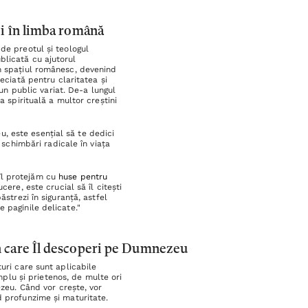
ei în limba română
de preotul și teologul
blicată cu ajutorul
în spațiul românesc, devenind
reciată pentru claritatea și
 un public variat. De-a lungul
a spirituală a multor creștini
, este esențial să te dedici
ă schimbări radicale în viața
îl protejăm cu
huse pentru
ere, este crucial să îl citești
ăstrezi în siguranță, astfel
 paginile delicate."
in care Îl descoperi pe Dumnezeu
turi care sunt aplicabile
mplu și prietenos, de multe ori
ezeu. Când vor crește, vor
d profunzime și maturitate.