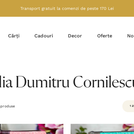
Transport gratuit la comenzi de peste 170 Lei
Cărți
Cadouri
Decor
Oferte
No
lia Dumitru Cornilesc
produse