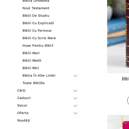
Biblia Ortodoxă
Noul Testament
Biblii De Studiu
Biblii Cu Explicatii
Biblii Cu Fermoar
Biblii Cu Scris Mare
Huse Pentru Biblii
Biblii Mari
Biblii Medii
Biblii Mici
Biblia În Alte Limbi
Bib
Toate Bibliile
roz/viși
Cărți
Cadouri
Decor
Oferte
Noutăți