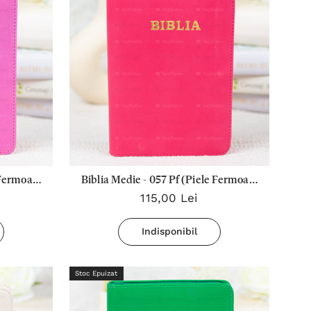
 Fermoar)
Biblia Medie - 057 Pf (Piele Fermoar)
115,00 Lei
Roz Intens
Indisponibil
Stoc Epuizat