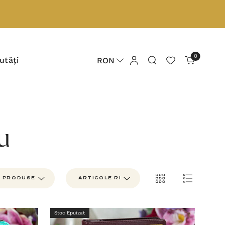
0
utăți
RON
u
Stoc Epuizat