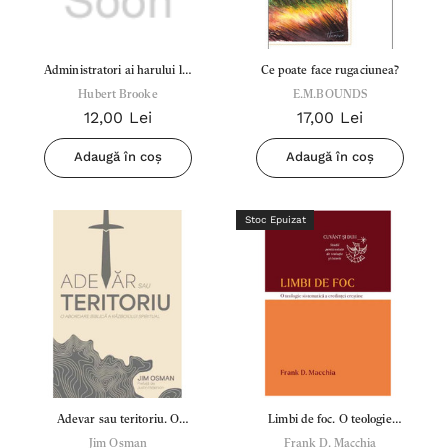
Administratori ai harului lui
Ce poate face rugaciunea?
Hubert Brooke
Dumnezeu
E.M.BOUNDS
12,00 Lei
17,00 Lei
Adaugă în coș
Adaugă în coș
Stoc Epuizat
Adevar sau teritoriu. O
Limbi de foc. O teologie
abordare Biblica A Razboiului
Jim Osman
sistematica a credintei
Frank D. Macchia