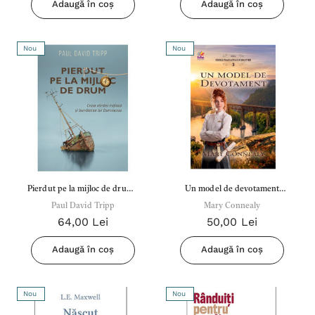
Adaugă în coș
Adaugă în coș
Nou
Nou
Pierdut pe la mijloc de drum -
Un model de devotament
Paul David Tripp
Paul David Tripp
Vol.3 - Seria: Fiicele
Mary Connealy
64,00 Lei
50,00 Lei
magnatului forestier
Adaugă în coș
Adaugă în coș
Nou
Nou