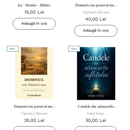
Joc - Identio - Alfabet
Domnul este pastorul meu
15,00 Lei
Vol.2 - Talcuiri din cartea
Ciprian I. Barsan
40,00 Lei
Psalmilor
Adaugă în coș
Adaugă în coș
Nou
Nou
Domnul este pastorul meu
Candele din adancurile
Vol.1 - Talcuiri din cartea
Ciprian I. Barsan
sufletului - Ionel Tutac
Ionel Tutac
35,00 Lei
30,00 Lei
Psalmilor