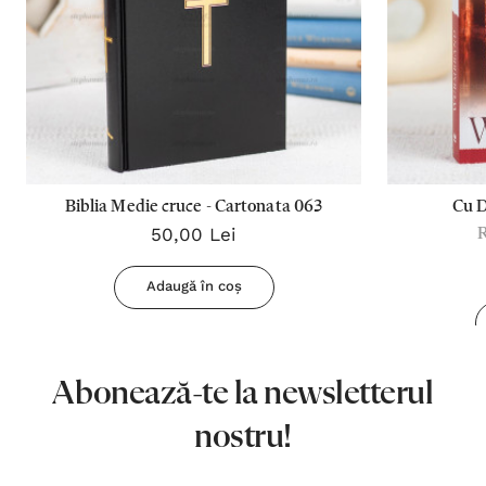
Biblia Medie cruce - Cartonata 063
Cu 
50,00 Lei
Adaugă în coș
Abonează-te la newsletterul
nostru!