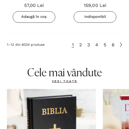
57,00 Lei
159,00 Lei
Spiritual - Jim Osman
crestine
Adaugă în coș
Indisponibil
1
2
3
4
5
6
1
–
12
din
6034
produse
Cele mai vândute
VEZI TOATE