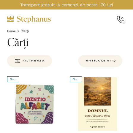
Transport gratuit la comenzi de peste 170 Lei
Home
Cărți
Cărți
FILTREAZĂ
Nou
Nou