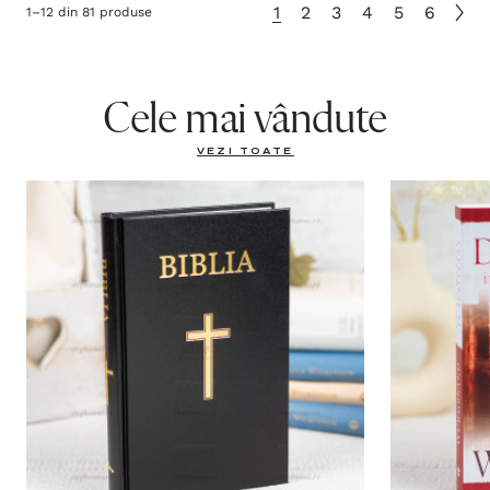
1
2
3
4
5
6
1
–
12
din
81
produse
Cele mai vândute
VEZI TOATE