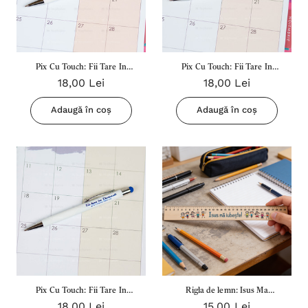
Pix Cu Touch: Fii Tare In
Pix Cu Touch: Fii Tare In
18,00 Lei
18,00 Lei
Domnul (Portocaliu)
Domnul (Verde)
Adaugă în coș
Adaugă în coș
Pix Cu Touch: Fii Tare In
Rigla de lemn: Isus Ma
18,00 Lei
15,00 Lei
Domnul (Rosu)
Iubeste! 30 Cm