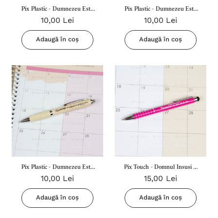
Pix Plastic - Dumnezeu Este
Pix Plastic - Dumnezeu Este
10,00 Lei
10,00 Lei
Adapostul Si Sprijinul Nostru
Adapostul Si Sprijinul Nostru
(Verde)
(Galben)
Adaugă în coș
Adaugă în coș
Pix Plastic - Dumnezeu Este
Pix Touch - Domnul Insusi A
10,00 Lei
15,00 Lei
Adapostul Si Sprijinul Nostru
Zis: Nicidecum N-Am Sa Te
(Crem)
Las (Roz)
Adaugă în coș
Adaugă în coș