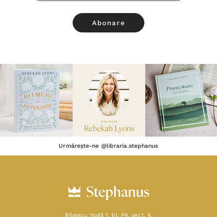
Urmărește-ne @libraria.stephanus
Bibescu Vodă 1, bl. P4, sect. 4,