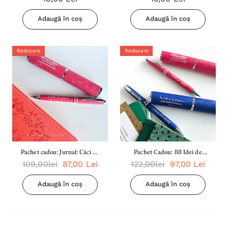
Adaugă în coș
Adaugă în coș
Reducere
Reducere
Pachet cadou: Jurnal: Căci eu
Pachet Cadou: 88 Idei de
109,00lei
87,00 Lei
122,00lei
97,00 Lei
cunosc planurile + Pix:
Conversatii In Familie + Pix:
Dragostea este răbdătoare
Dragostea este Rabdatoare +
Adaugă în coș
Adaugă în coș
Pix: Increde-Te In Domnul
Din Toata Inima Ta