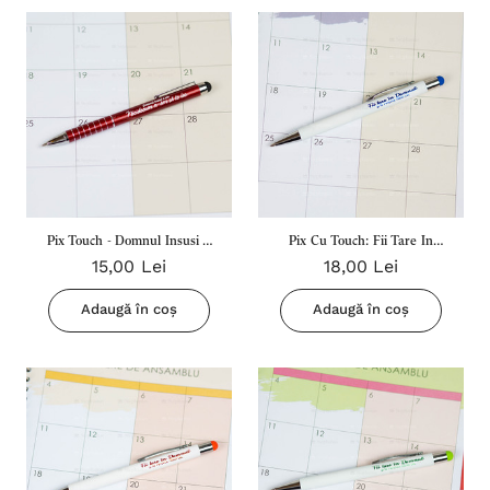
Pix Touch - Domnul Insusi A
Pix Cu Touch: Fii Tare In
15,00 Lei
18,00 Lei
Zis: Nicidecum N-Am Sa Te
Domnul (Albastru)
Las (Visiniu)
Adaugă în coș
Adaugă în coș