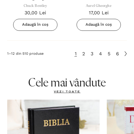
financiare din Biblie si cum le
Chuck Bentley
Aurel Gheorghe
Aurel Gheorghe
30,00 Lei
17,00 Lei
poti evita
Adaugă în coș
Adaugă în coș
1
2
3
4
5
6
1
–
12
din
510
produse
Cele mai vândute
VEZI TOATE