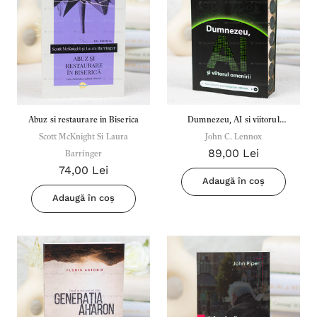
Abuz si restaurare in Biserica
Dumnezeu, AI si viitorul
Scott McKnight Si Laura
omenirii - John C. Lennox
John C. Lennox
89,00 Lei
Barringer
74,00 Lei
Adaugă în coș
Adaugă în coș