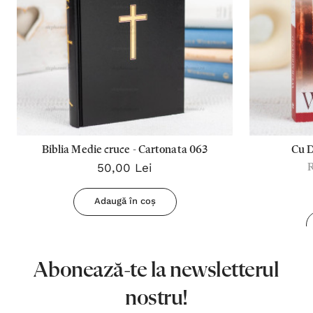
Biblia Medie cruce - Cartonata 063
Cu 
50,00 Lei
Adaugă în coș
Abonează-te la newsletterul
nostru!