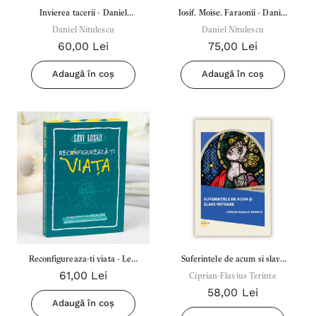
Invierea tacerii - Daniel
Iosif. Moise. Faraonii - Daniel
Daniel Nitulescu
Nitulescu
Daniel Nitulescu
Nitulescu
60,00 Lei
75,00 Lei
Adaugă în coș
Adaugă în coș
Reconfigureaza-ti viata - Levi
Suferintele de acum si slava
61,00 Lei
Lusko
viitoare - Ciprian-Flavius
Ciprian-Flavius Terinte
58,00 Lei
Terinte
Adaugă în coș