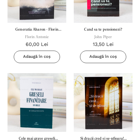
Generatia Aharon - Florin
Cand sa te pensionezi?
Florin Antonie
Antonie
John Piper
60,00 Lei
13,50 Lei
Adaugă în coș
Adaugă în coș
Cele mai grave greseli
Si dracii cred si se-nfioara! -