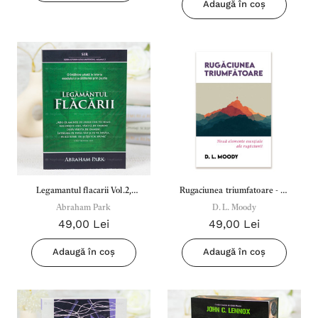
Adaugă în coș
Legamantul flacarii Vol.2,
Rugaciunea triumfatoare - D.
Seria: Istoria rascumpararii -
Abraham Park
D. L. Moody
L. Moody
49,00 Lei
49,00 Lei
Abraham Park
Adaugă în coș
Adaugă în coș