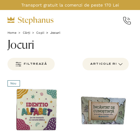
Transport gratuit la comenzi de peste 170 Lei
Home
Cărți
Copii
Jocuri
Jocuri
FILTREAZĂ
Nou