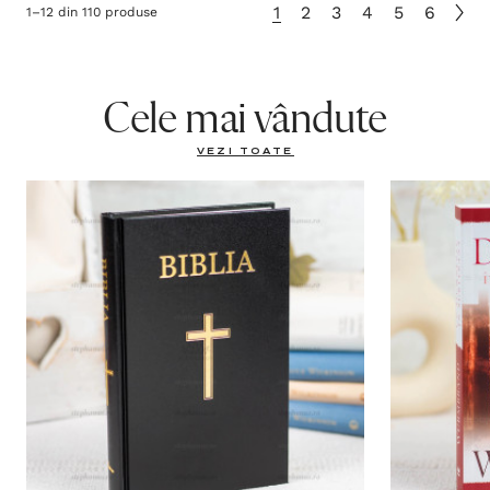
1
2
3
4
5
6
1
–
12
din
110
produse
Cele mai vândute
VEZI TOATE