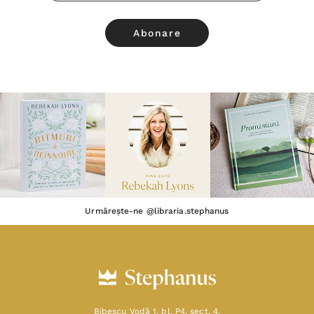
Urmărește-ne @libraria.stephanus
Bibescu Vodă 1, bl. P4, sect. 4,