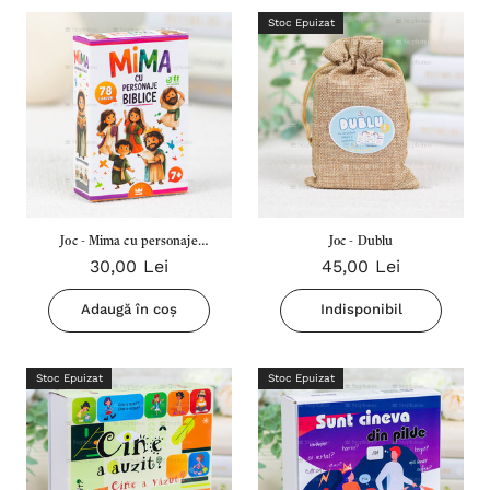
Stoc Epuizat
Joc - Mima cu personaje
Joc - Dublu
30,00 Lei
45,00 Lei
Biblice
Adaugă în coș
Indisponibil
Stoc Epuizat
Stoc Epuizat