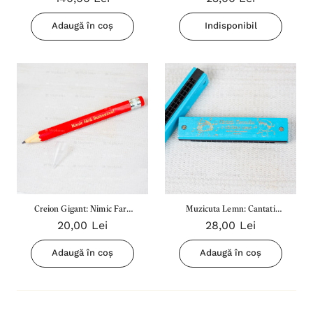
Adaugă în coș
Indisponibil
Creion Gigant: Nimic Fara
Muzicuta Lemn: Cantati
20,00 Lei
28,00 Lei
Dumnezeu (Rosu)
Domnului O Cantare Noua
(Albastru)
Adaugă în coș
Adaugă în coș