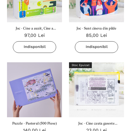
Joc - Cine a auzit, Cine a
Joc - Sunt cineva din pilde
97,00 Lei
85,00 Lei
vazut
Indisponibil
Indisponibil
Stoc Epuizat
Puzzle - Pastorul (500 Piese)
Joc - Cine cauta gaseste
140,00 Lei
23,00 Lei
(Planse+Carioca)