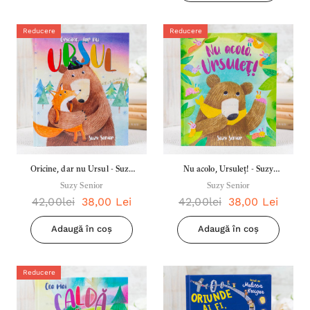
Reducere
Reducere
Oricine, dar nu Ursul - Suzy
Nu acolo, Ursuleț! - Suzy
Suzy Senior
Senior
Suzy Senior
Senior
42,00lei
38,00 Lei
42,00lei
38,00 Lei
Adaugă în coș
Adaugă în coș
Reducere