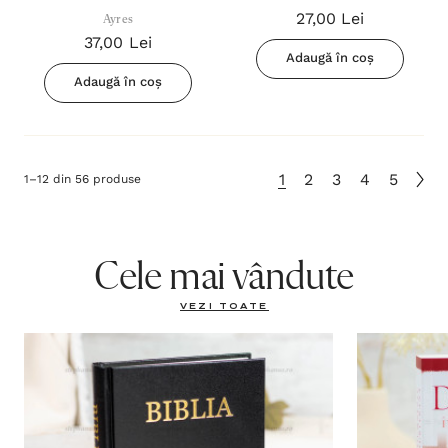
27,00 Lei
Ayres
descoperă povestiri biblice
37,00 Lei
Adaugă în coș
Adaugă în coș
1
2
3
4
5
1
–
12
din
56
produse
Cele mai vândute
VEZI TOATE