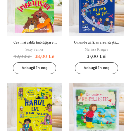
Cea mai caldă îmbrățișare -
Oriunde ai fi, aș vrea să știi...
Suzy Senior
Suzy Senior
Melissa Kruger
- Melissa Kruger
42,00lei
38,00 Lei
37,00 Lei
Adaugă în coș
Adaugă în coș