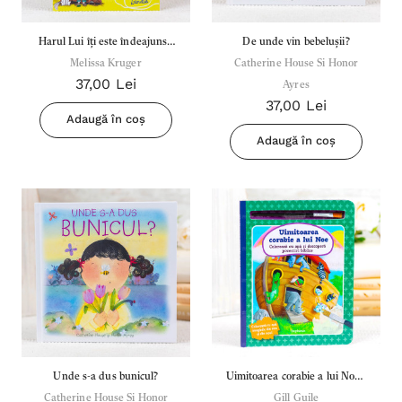
Harul Lui îți este îndeajuns -
De unde vin bebelușii?
Melissa Kruger
Melissa Kruger
Catherine House Si Honor
37,00 Lei
Ayres
37,00 Lei
Adaugă în coș
Adaugă în coș
Unde s-a dus bunicul?
Uimitoarea corabie a lui Noe -
Catherine House Si Honor
Colorează cu apă și
Gill Guile