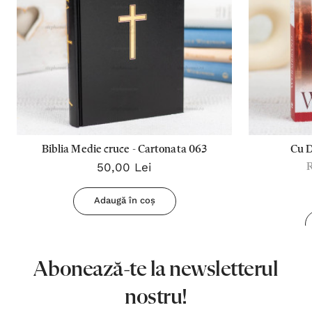
Biblia Medie cruce - Cartonata 063
Cu 
50,00 Lei
Adaugă în coș
Abonează-te la newsletterul
nostru!