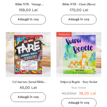
Biblia NTR - Vintage
Biblia NTR - Clasic (Maro)
159,00 Lei
170,00 Lei
(Maro/Rosu)
Adaugă în coș
Adaugă în coș
Reducere
Cel mai tare Jurnal Biblic
Vulpoi și Regele - Suzy Senior
45,00 Lei
Creativ - Ediție dedicată
Suzy Senior
42,00lei
38,00 Lei
băieților!
Adaugă în coș
Adaugă în coș