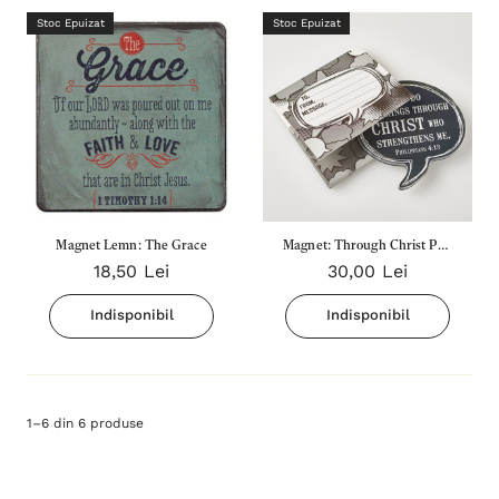
Stoc Epuizat
Stoc Epuizat
Magnet Lemn: The Grace
Magnet: Through Christ Phil
18,50 Lei
30,00 Lei
4:13
Indisponibil
Indisponibil
1
–
6
din
6
produse