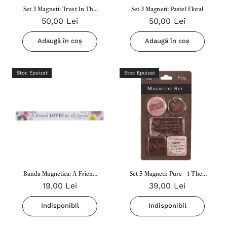
Set 3 Magneti: Trust In The
Set 3 Magneti: Pastel Floral
50,00 Lei
50,00 Lei
Lord
Adaugă în coș
Adaugă în coș
Stoc Epuizat
Stoc Epuizat
Banda Magnetica: A Friend
Set 5 Magneti: Pure - 1 Thes
19,00 Lei
39,00 Lei
Loves
3:12
Indisponibil
Indisponibil