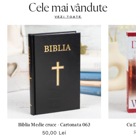
Cele mai vândute
VEZI TOATE
Biblia Medie cruce - Cartonata 063
Cu 
50,00 Lei