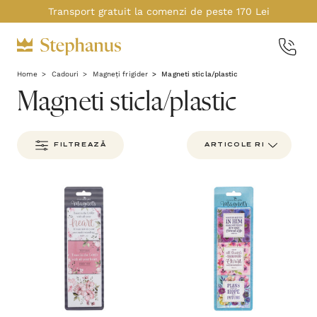
Transport gratuit la comenzi de peste 170 Lei
Home
Cadouri
Magneți frigider
Magneti sticla/plastic
Magneti sticla/plastic
FILTREAZĂ