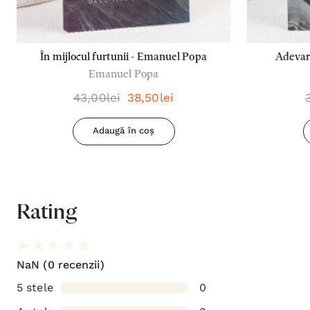
În mijlocul furtunii - Emanuel Popa
Adevara
Emanuel Popa
43,00lei
38,50lei
Adaugă în coș
Rating
NaN
(0 recenzii)
5 stele
0