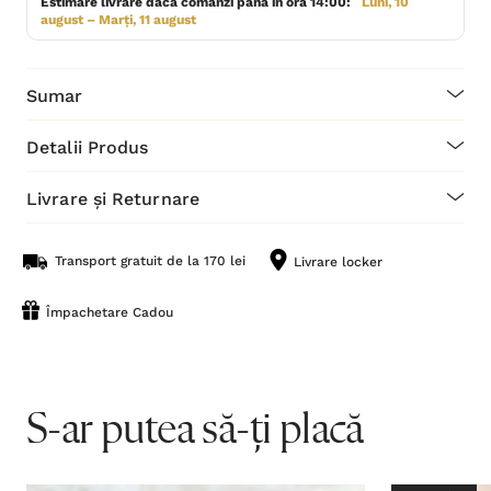
Estimare livrare dacă comanzi până în ora 14:00:
Luni, 10
august – Marți, 11 august
Sumar
Detalii Produs
Livrare și Returnare
Transport gratuit de la 170 lei
Livrare locker
Împachetare Cadou
S-ar putea să-ți placă