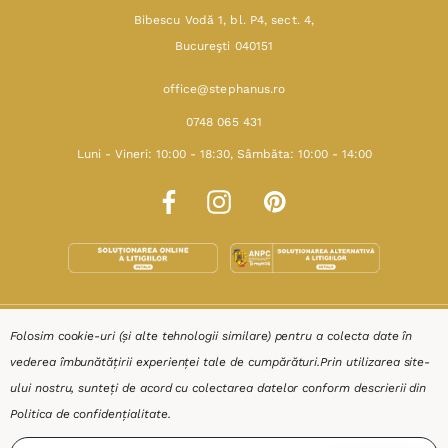
Bibescu Vodă 1, bl. P4, sect. 4,
Bucureşti 040151
office@stephanus.ro
0748 065 431
Luni - Vineri: 10:00 - 18:30, Sâmbăta: 10:00 - 14:00
SHOP
Folosim cookie-uri (și alte tehnologii similare) pentru a colecta date în
vederea îmbunătățirii experienței tale de cumpărături.
Prin utilizarea site-
RESURSE
ului nostru, sunteți de acord cu colectarea datelor conform descrierii din
Politica de confidențialitate
.
AJUTOR