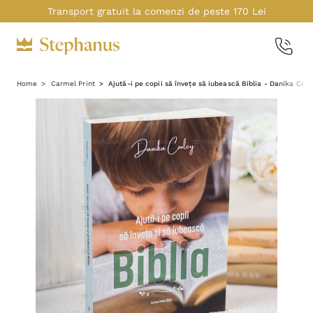
Transport gratuit la comenzi de peste 170 Lei
Home
Carmel Print
Ajută-i pe copii să învețe să iubească Biblia - Danika Cool