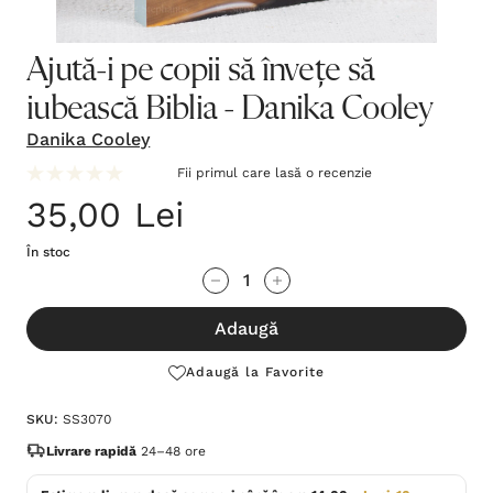
Ajută-i pe copii să învețe să
iubească Biblia - Danika Cooley
Danika Cooley
Fii primul care lasă o recenzie
35,00 Lei
În stoc
Grăbește-
Cantitate scăzută:
Cantitate Crescută:
te!
Adaugă
Stocul
curent
Adaugă la Favorite
este:
SKU:
SS3070
Livrare rapidă
24–48 ore