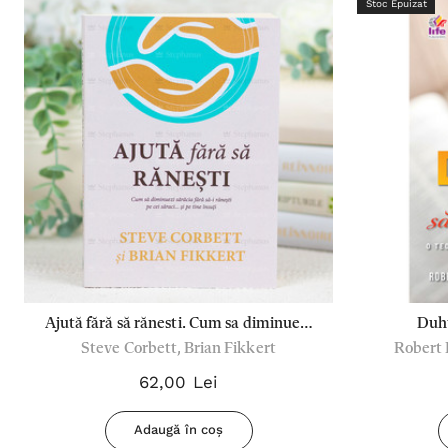
Stoc Epuizat
Ajută fără să rănesti. Cum sa diminuezi
Duhu
Steve Corbett, Brian Fikkert
Robert L
sărăcia fără să-i rănești pe cei săraci...și
pe tine însuți
62,00 Lei
Adaugă în coș