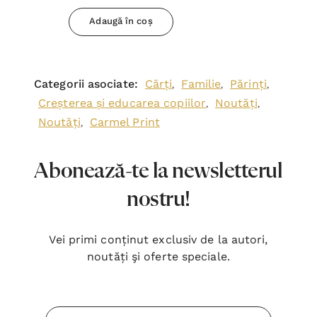
Adaugă în coș
Categorii asociate:
Cărți
Familie
Părinți
,
,
,
Creșterea și educarea copiilor
Noutăți
,
,
Noutăți
Carmel Print
,
Abonează-te la newsletterul
nostru!
Vei primi conținut exclusiv de la autori,
noutăți şi oferte speciale.
Adresa