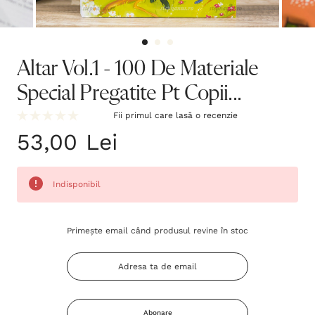
Altar Vol.1 - 100 De Materiale
Special Pregatite Pt Copii...
Fii primul care lasă o recenzie
53,00 Lei
Indisponibil
Grăbește-
Primește email când produsul revine în stoc
te!
Stocul
curent
este:
Abonare