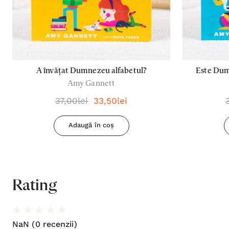
A învățat Dumnezeu alfabetul?
Este Dum
Amy Gannett
37,00lei
33,50lei
Adaugă în coș
Rating
NaN
(0 recenzii)