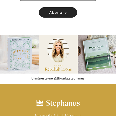
Email
Urmărește-ne @libraria.stephanus
Bibescu Vodă 1, bl. P4, sect. 4,