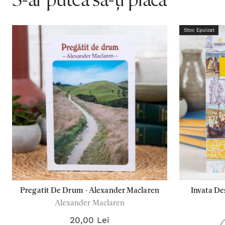
S-ar putea să-ți placă
Stoc Epuizat
Pregatit De Drum - Alexander Maclaren
Invata De
Alexander Maclaren
Ac
20,00 Lei