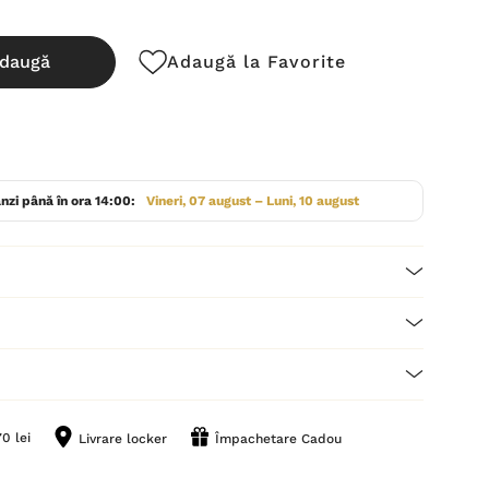
daugă
Adaugă la Favorite
cută:
nzi până în ora 14:00:
Vineri, 07 august – Luni, 10 august
0 lei
Livrare locker
Împachetare Cadou