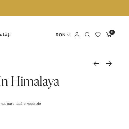
0
utăți
RON
In Himalaya
imul care lasă o recenzie