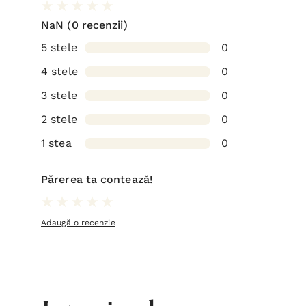
NaN
(0 recenzii)
5 stele
0
4 stele
0
3 stele
0
2 stele
0
1 stea
0
Părerea ta contează!
Adaugă o recenzie