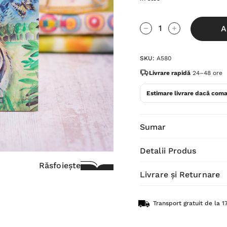
Grăbește-
A
te!
Cantitate scăzută:
Cantitate Cres
Stocul
SKU:
A580
curent
este:
Livrare rapidă
24–48 ore
Estimare livrare dacă coma
Sumar
Detalii Produs
Răsfoiește
Livrare și Returnare
Transport gratuit de la 17