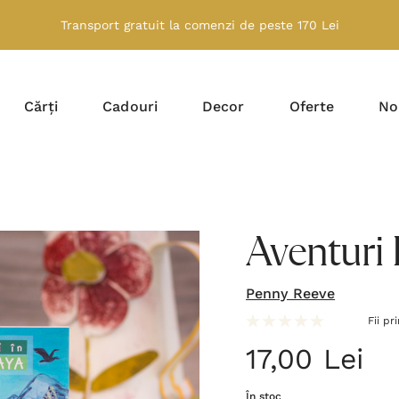
Transport gratuit la comenzi de peste 170 Lei
Cărți
Cadouri
Decor
Oferte
No
Aventuri 
Penny Reeve
Fii pr
17,00 Lei
În stoc