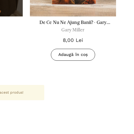
De Ce Nu Ne Ajung Banii? - Gary
Fe
Gary Miller
Miller
8,00 Lei
Adaugă în coș
 acest produs!