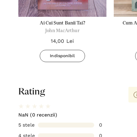
pre
Ai Cui Sunt Banii Tai?
Cum Ar
John MacArthur
14,00 Lei
Indisponibil
Rating
NaN
(0 recenzii)
5 stele
0
4 stele
0