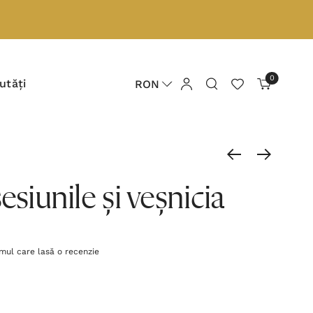
0
utăți
RON
esiunile și veșnicia
imul care lasă o recenzie