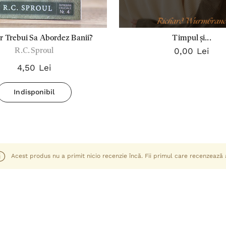
 Trebui Sa Abordez Banii?
Timpul și...
0,00 Lei
R.C. Sproul
4,50 Lei
Indisponibil
Acest produs nu a primit nicio recenzie încă. Fii primul care recenzează