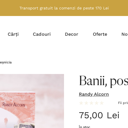
Transport gratuit la comenzi de peste 170 Lei
Cărți
Cadouri
Decor
Oferte
No
veșnicia
Banii, pos
Randy Alcorn
Fii pr
75,00 Lei
În stoc