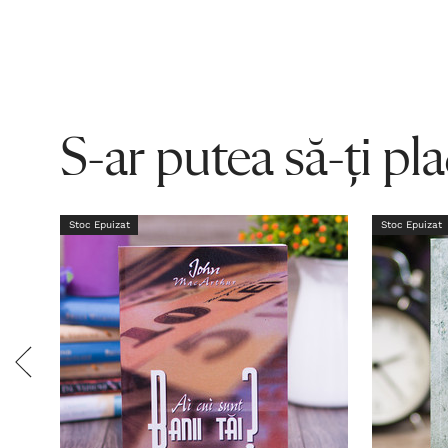
S-ar putea să-ți pl
Stoc Epuizat
Stoc Epuizat