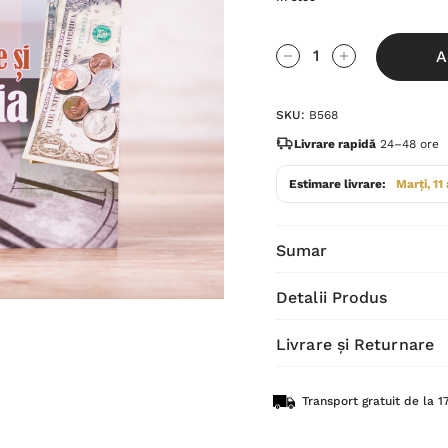
Grăbește-
A
te!
Cantitate scăzută:
Cantitate Cres
Stocul
SKU:
B568
curent
este:
Livrare rapidă
24–48 ore
Estimare livrare:
Marți, 11
Sumar
Detalii Produs
Livrare și Returnare
Transport gratuit de la 17