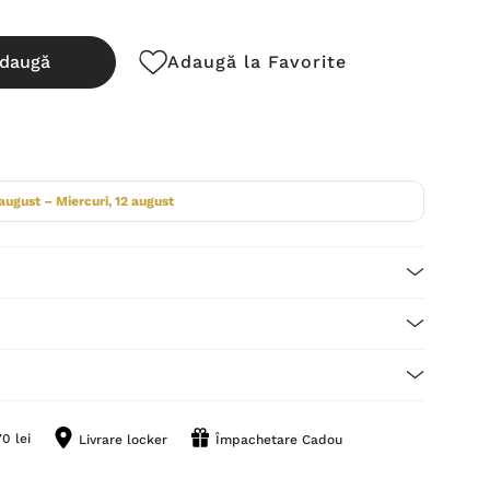
daugă
Adaugă la Favorite
cută:
 august – Miercuri, 12 august
0 lei
Livrare locker
Împachetare Cadou