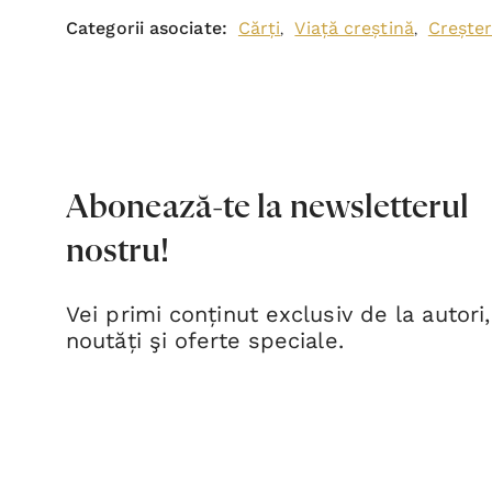
Categorii asociate:
Cărți
Viață creștină
Creșter
,
,
Abonează-te la newsletterul
nostru!
Vei primi conținut exclusiv de la autori,
noutăți şi oferte speciale.