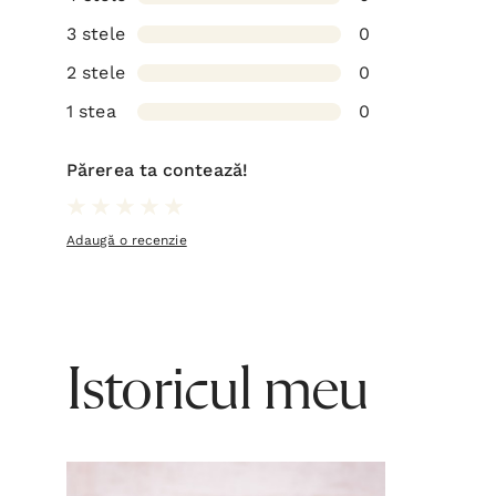
3 stele
0
2 stele
0
1 stea
0
Părerea ta contează!
Adaugă o recenzie
Istoricul meu