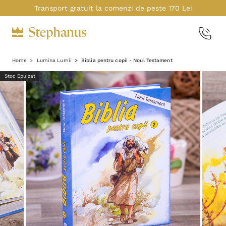
Transport gratuit la comenzi de peste 170 Lei
Home
Lumina Lumii
Biblia pentru copii - Noul Testament
Stoc Epuizat