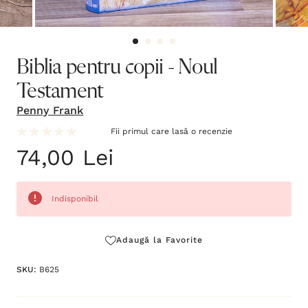
Biblia pentru copii - Noul
Testament
Penny Frank
Fii primul care lasă o recenzie
74,00 Lei
Indisponibil
Grăbește-
Adaugă la Favorite
te!
SKU:
B625
Stocul
curent
este: