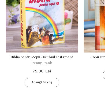
Biblia pentru copii - Vechiul Testament
Copii Di
Penny Frank
75,00 Lei
Adaugă în coș