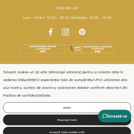
0748 065 431
Luni - Vineri: 10:00 - 18:30, Sâmbăta: 10:00 - 14:00
SHOP
Folosim cookie-uri (și alte tehnologii similare) pentru a colecta date în
vederea îmbunătățirii experienței tale de cumpărături.
Prin utilizarea site-
RESURSE
ului nostru, sunteți de acord cu colectarea datelor conform descrierii din
Politica de confidențialitate
.
AJUTOR
Setări
DESPRE
Respinge toate
0
Acceptă toate Cookie-urile