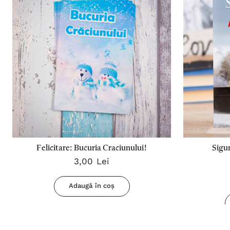
Felicitare: Bucuria Craciunului!
Sigur
3,00 Lei
Adaugă în coș