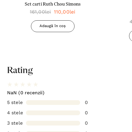
Set carti Ruth Chou Simons
161,00lei
110,00lei
Adaugă în coș
Rating
NaN
(0 recenzii)
5 stele
0
4 stele
0
3 stele
0