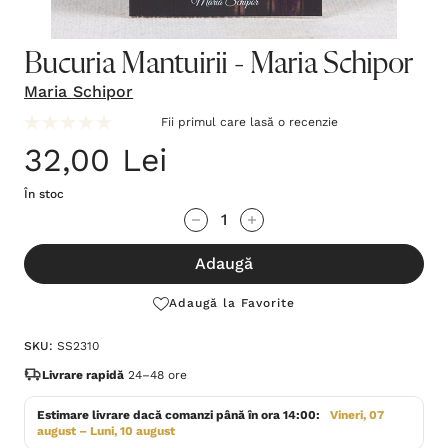
Bucuria Mantuirii - Maria Schipor
Maria Schipor
Fii primul care lasă o recenzie
32,00 Lei
În stoc
Grăbește-
Cantitate scăzută:
Cantitate Crescută:
te!
Adaugă
Stocul
curent
Adaugă la Favorite
este:
SKU:
SS2310
Livrare rapidă
24–48 ore
Estimare livrare dacă comanzi până în ora 14:00:
Vineri, 07
august – Luni, 10 august