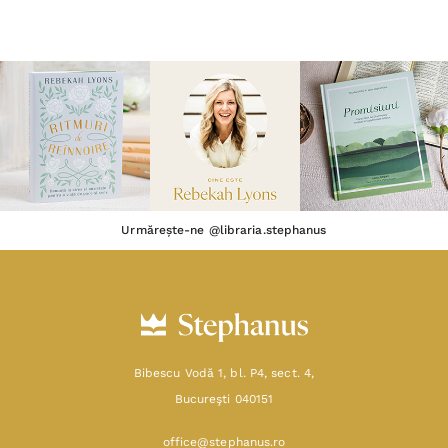
Urmărește-ne @libraria.stephanus
Bibescu Vodă 1, bl. P4, sect. 4,
Bucureşti 040151
office@stephanus.ro