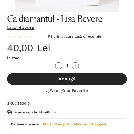
Ca diamantul - Lisa Bevere
Lisa Bevere
Fii primul care lasă o recenzie
40,00 Lei
În stoc
Grăbește-
Cantitate scăzută:
Cantitate Crescută:
te!
Adaugă
Stocul
curent
Adaugă la Favorite
este:
SKU:
SS3016
Livrare rapidă
24–48 ore
Estimare livrare:
Marți, 11 august – Miercuri, 12 august