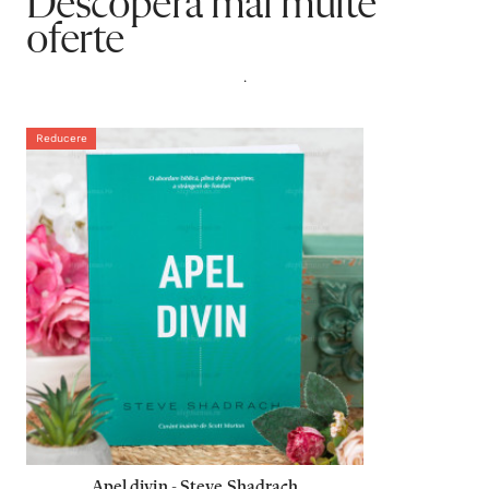
Descoperă mai multe
oferte
.
Reducere
Apel divin - Steve Shadrach