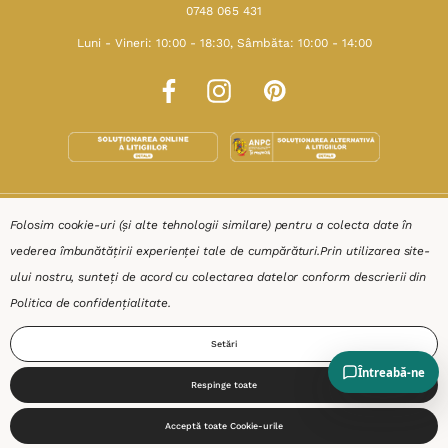
0748 065 431
Luni - Vineri: 10:00 - 18:30, Sâmbăta: 10:00 - 14:00
SHOP
Folosim cookie-uri (și alte tehnologii similare) pentru a colecta date în
vederea îmbunătățirii experienței tale de cumpărături.
Prin utilizarea site-
RESURSE
ului nostru, sunteți de acord cu colectarea datelor conform descrierii din
Politica de confidențialitate
.
AJUTOR
Setări
DESPRE
Respinge toate
0
Acceptă toate Cookie-urile
Start
Produse
Coș
Caută
Cont