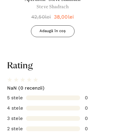
Steve Shadrach
42,50lei
38,00lei
Adaugă în coș
Rating
NaN
(0 recenzii)
5 stele
0
4 stele
0
3 stele
0
2 stele
0