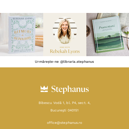
Urmărește-ne @libraria.stephanus
Bibescu Vodă 1, bl. P4, sect. 4,
Bucureşti 040151
office@stephanus.ro