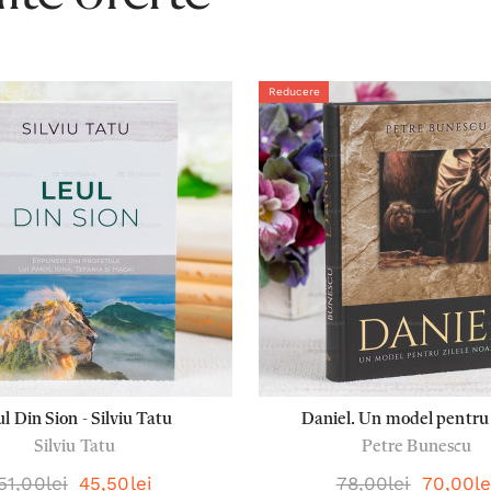
Reducere
l Din Sion - Silviu Tatu
Daniel. Un model pentru 
Silviu Tatu
Petre Bunescu
noastre - Petre Bunes
51,00lei
45,50lei
78,00lei
70,00le