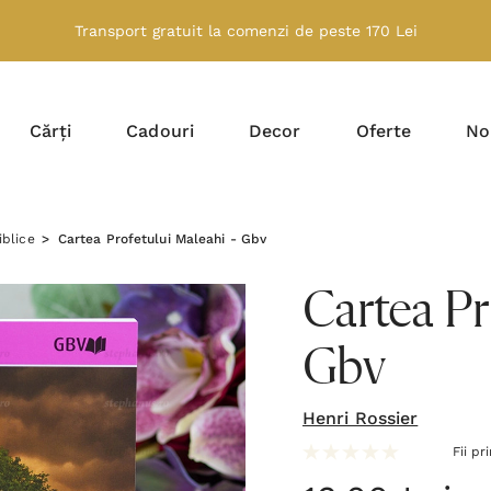
Transport gratuit la comenzi de peste 170 Lei
Cărți
Cadouri
Decor
Oferte
No
iblice
Cartea Profetului Maleahi - Gbv
Cartea Pr
Gbv
Henri Rossier
Fii pr