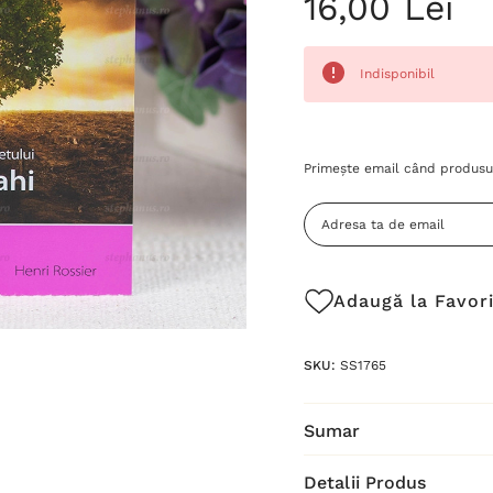
16,00 Lei
Indisponibil
Grăbește-
Primește email când produsul
te!
Stocul
curent
este:
Adaugă la Favor
SKU:
SS1765
Sumar
Detalii Produs