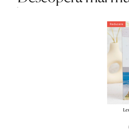
.
Reducere
Leu