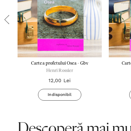
ui
Cartea profetului Osea - Gbv
Cart
d
Henri Rossier
le
12,00 Lei
Indisponibil
Descoperă mai mul