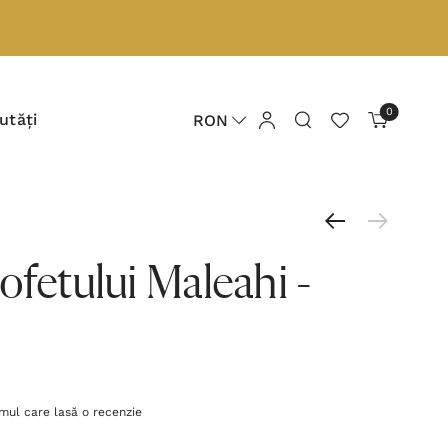
0
utăți
RON
ofetului Maleahi -
imul care lasă o recenzie