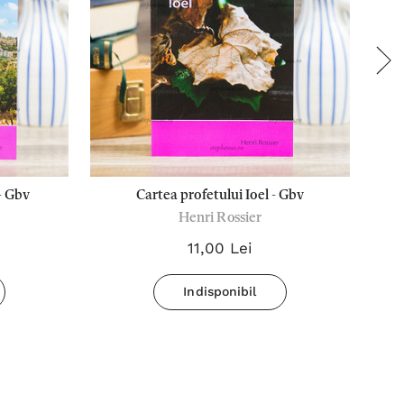
- Gbv
Cartea profetului Ioel - Gbv
C
Henri Rossier
D
11,00 Lei
Indisponibil