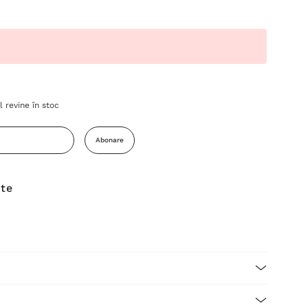
 revine în stoc
Abonare
ite