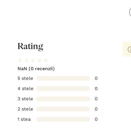
Rating
NaN
(0 recenzii)
5 stele
0
4 stele
0
3 stele
0
2 stele
0
1 stea
0