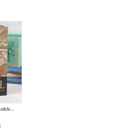
zilele
cu
i