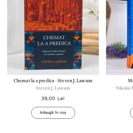
Chemat la a predica - Steven J. Lawson
Me
Steven J. Lawson
Nikolai 
39,00 Lei
Adaugă în coș