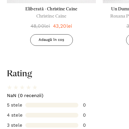
Eliberată - Christine Caine
Un Dumne
Christine Caine
Roxana Po
credincioș
48,00lei
43,20lei
3
Adaugă în coș
Rating
NaN
(0 recenzii)
5 stele
0
4 stele
0
3 stele
0