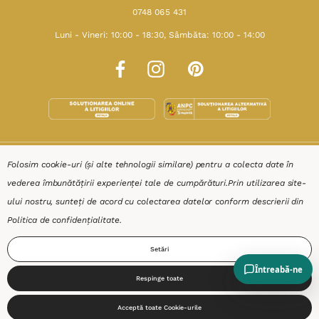
0748 065 431
Luni - Vineri: 10:00 - 18:30, Sâmbăta: 10:00 - 14:00
SHOP
Folosim cookie-uri (și alte tehnologii similare) pentru a colecta date în
vederea îmbunătățirii experienței tale de cumpărături.
Prin utilizarea site-
RESURSE
ului nostru, sunteți de acord cu colectarea datelor conform descrierii din
Politica de confidențialitate
.
AJUTOR
Setări
DESPRE
Respinge toate
0
Acceptă toate Cookie-urile