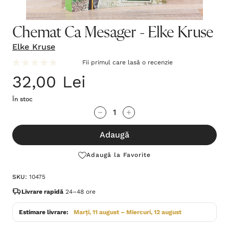
Chemat Ca Mesager - Elke Kruse
Elke Kruse
Fii primul care lasă o recenzie
32,00 Lei
În stoc
Grăbește-
Cantitate scăzută:
Cantitate Crescută:
te!
Adaugă
Stocul
curent
Adaugă la Favorite
este:
SKU:
10475
Livrare rapidă
24–48 ore
Estimare livrare:
Marți, 11 august – Miercuri, 12 august