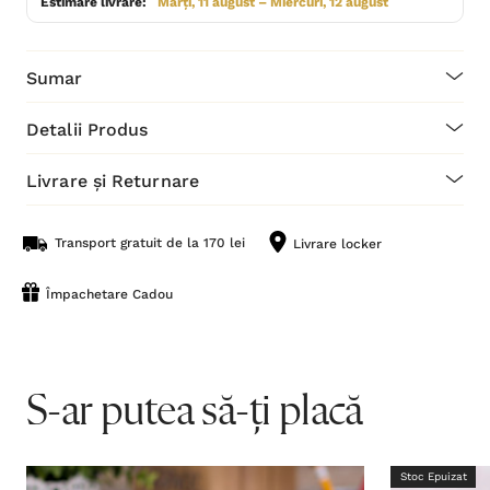
Estimare livrare:
Marți, 11 august – Miercuri, 12 august
Sumar
Detalii Produs
Livrare și Returnare
Transport gratuit de la 170 lei
Livrare locker
Împachetare Cadou
S-ar putea să-ți placă
Stoc Epuizat