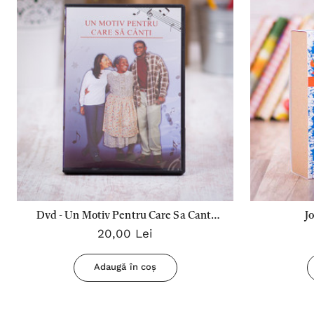
Dvd - Un Motiv Pentru Care Sa Canti
J
20,00 Lei
(Film Artistic)
Adaugă în coș