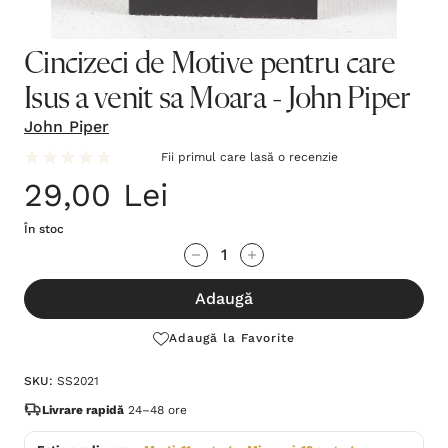
Cincizeci de Motive pentru care
Isus a venit sa Moara - John Piper
John Piper
Fii primul care lasă o recenzie
29,00 Lei
În stoc
Grăbește-
Cantitate scăzută:
Cantitate Crescută:
te!
Adaugă
Stocul
curent
Adaugă la Favorite
este:
SKU:
SS2021
Livrare rapidă
24–48 ore