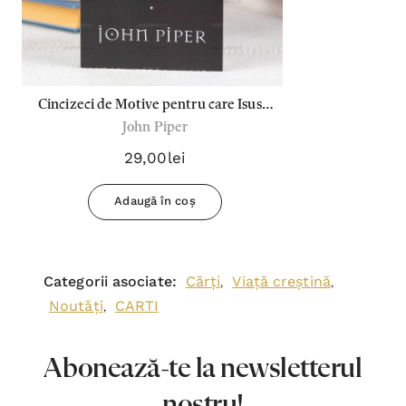
Cincizeci de Motive pentru care Isus a
John Piper
venit sa Moara - John Piper
29,00lei
Adaugă în coș
Categorii asociate:
Cărți
Viață creștină
,
,
Noutăți
CARTI
,
Abonează-te la newsletterul
nostru!