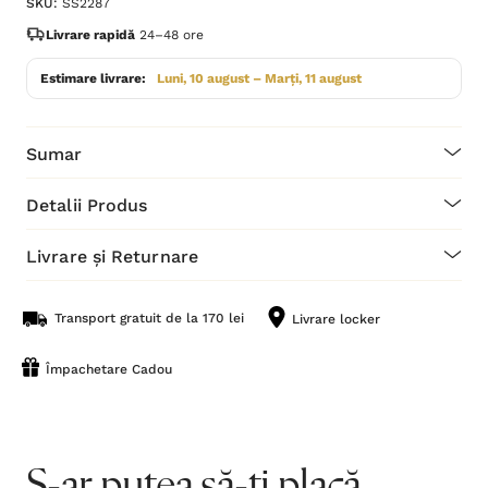
SKU:
SS2287
Livrare rapidă
24–48 ore
Estimare livrare:
Luni, 10 august – Marți, 11 august
Sumar
Detalii Produs
Livrare și Returnare
Transport gratuit de la 170 lei
Livrare locker
Împachetare Cadou
S-ar putea să-ți placă