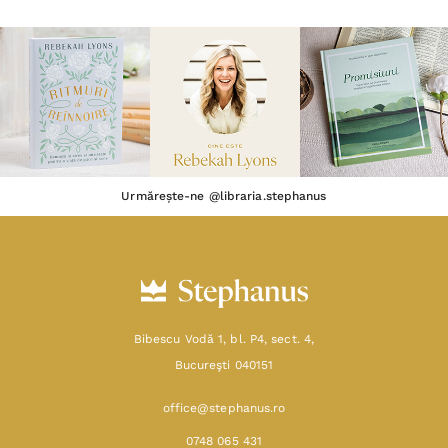
Urmărește-ne @libraria.stephanus
Bibescu Vodă 1, bl. P4, sect. 4,
Bucureşti 040151
office@stephanus.ro
0748 065 431