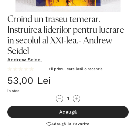
Croind un traseu temerar.
Instruirea liderilor pentru lucrare
în secolul al XXI-lea.- Andrew
Seidel
Andrew Seidel
Fii primul care lasă o recenzie
53,00 Lei
În stoc
Grăbește-
Cantitate scăzută:
Cantitate Crescută:
te!
Adaugă
Stocul
curent
Adaugă la Favorite
este: