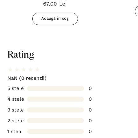
67,00 Lei
Adaugă în coș
Rating
NaN
(0 recenzii)
5 stele
0
4 stele
0
3 stele
0
2 stele
0
1 stea
0