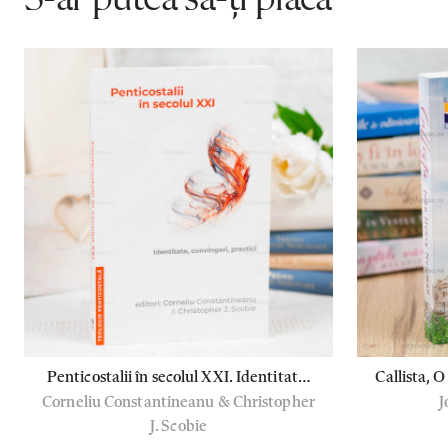
Penticostalii în secolul XXI. Identitate,
Callista, O
Corneliu Constantineanu & Christopher
J
convingeri, practici
J. Scobie