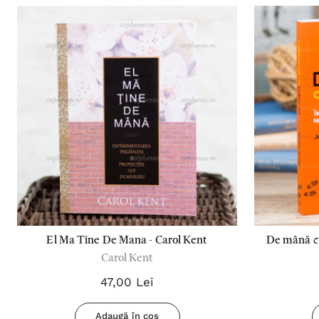
El Ma Tine De Mana - Carol Kent
De mână c
Carol Kent
în l
47,00 Lei
Adaugă în coș