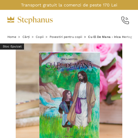
Transport gratuit la comenzi de peste 170 Lei
Home
Cărți
Copii
Povestiri pentru copii
Cu El De Mana - Irica Hertog
Stoc Epuizat