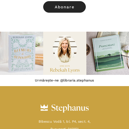
Urmărește-ne @libraria.stephanus
Bibescu Vodă 1, bl. P4, sect. 4,
Bucureşti 040151