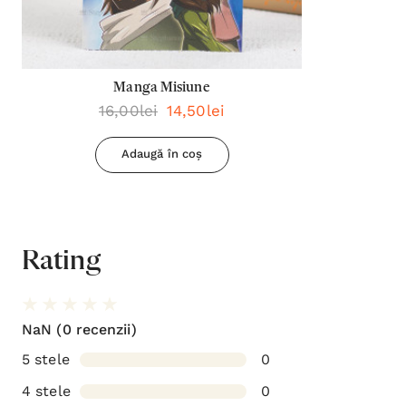
Manga Misiune
16,00lei
14,50lei
Adaugă în coș
Rating
NaN
(0 recenzii)
5 stele
0
4 stele
0