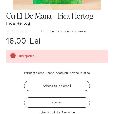
Cu El De Mana - Irica Hertog
Irica Hertog
Fii primul care lasă o recenzie
16,00 Lei
Indisponibil
Grăbește-
Primește email când produsul revine în stoc
te!
Stocul
curent
este:
Abonare
Adaugă la Favorite