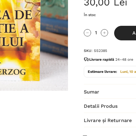
30,00 Lei
În stoc
Grăbește-
A
te!
Cantitate scăzută:
Cantitate Cres
Stocul
SKU:
SS2385
curent
este:
Livrare rapidă
24–48 ore
Estimare livrare:
Luni, 10 
Sumar
Detalii Produs
Livrare și Returnare