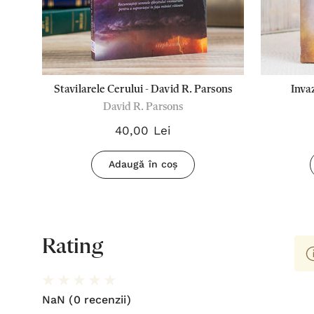
ET
Stavilarele Cerului - David R. Parsons
Inva
David R. Parsons
40,00 Lei
Adaugă în coș
Rating
NaN
(0 recenzii)