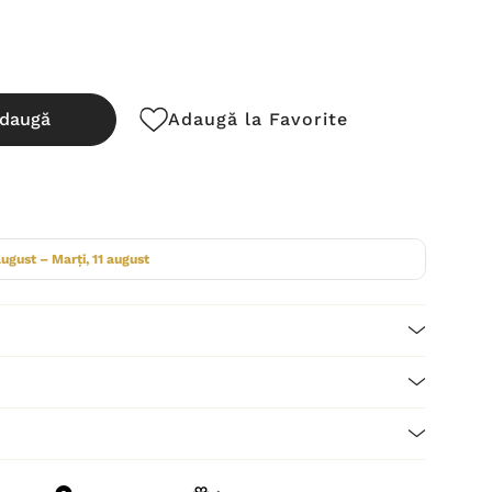
daugă
Adaugă la Favorite
cută:
august – Marți, 11 august