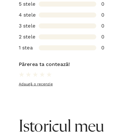
5 stele
0
4 stele
0
3 stele
0
2 stele
0
1 stea
0
Părerea ta contează!
Adaugă o recenzie
Istoricul meu