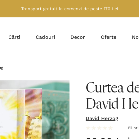
Transport gratuit la comenzi de peste 170 Lei
Cărți
Cadouri
Decor
Oferte
No
og
Curtea de 
David He
David Herzog
Fii pr