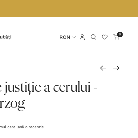
0
utăți
RON
justiție a cerului -
rzog
imul care lasă o recenzie