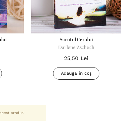
lui
Sarutul Cerului
A
Darlene Zschech
25,50 Lei
Adaugă în coș
 acest produs!