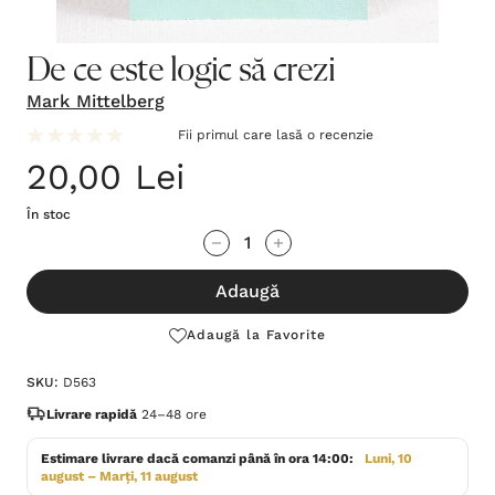
De ce este logic să crezi
Mark Mittelberg
Fii primul care lasă o recenzie
20,00 Lei
În stoc
Grăbește-
Cantitate scăzută:
Cantitate Crescută:
te!
Adaugă
Stocul
curent
Adaugă la Favorite
este:
SKU:
D563
Livrare rapidă
24–48 ore
Estimare livrare dacă comanzi până în ora 14:00:
Luni, 10
august – Marți, 11 august