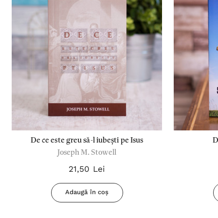
De ce este greu să-l iubești pe Isus
D
Joseph M. Stowell
21,50 Lei
Adaugă în coș