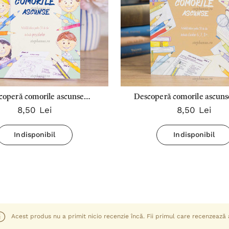
coperă comorile ascunse
Descoperă comorile ascuns
8,50 Lei
8,50 Lei
preșcolari
Indisponibil
Indisponibil
Acest produs nu a primit nicio recenzie încă. Fii primul care recenzează