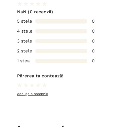
NaN
(0 recenzii)
5 stele
0
4 stele
0
3 stele
0
2 stele
0
1 stea
0
Părerea ta contează!
Adaugă o recenzie