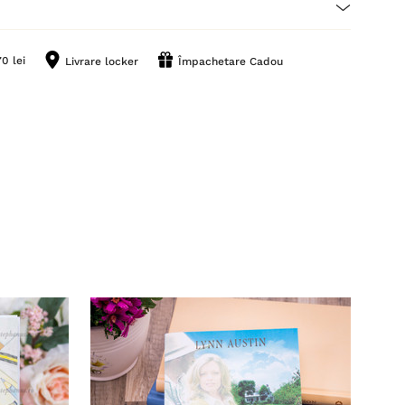
0 lei
Livrare locker
Împachetare Cadou