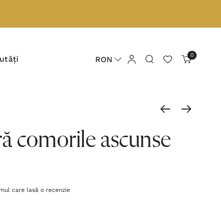
0
utăți
RON
ă comorile ascunse
imul care lasă o recenzie