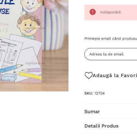
Indisponibil
Grăbește-
Primește email când produsul
te!
Stocul
curent
este:
Adaugă la Favor
SKU:
12704
Sumar
Detalii Produs