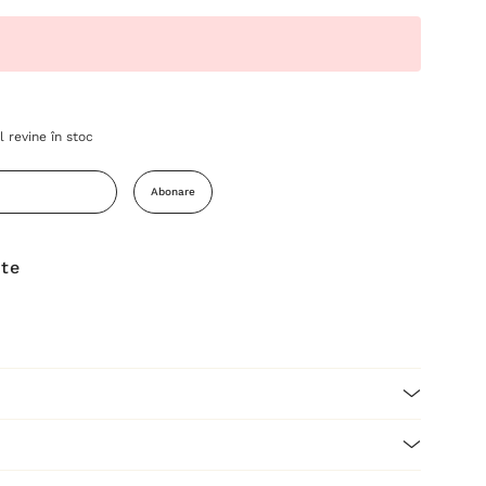
 revine în stoc
Abonare
ite