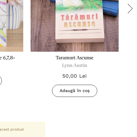
e 6,7,8+
Taramuri Ascunse
Lynn Austin
50,00 Lei
Adaugă în coș
 acest produs!