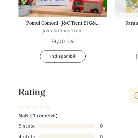
ti
Pomul Comorii - J&C Trent Si G&N
Sara s
John & Cindy Trent
Smalley
74,00 Lei
Indisponibil
Rating
NaN
(0 recenzii)
5 stele
0
4 stele
0