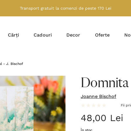
Transport gratuit la comenzi de peste 170 Lei
Cărți
Cadouri
Decor
Oferte
No
l - J. Bischof
Domnita S
Joanne Bischof
Fii pr
48,00 Lei
În stoc