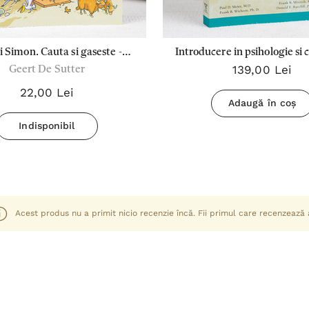
i Simon. Cauta si gaseste -
Introducere in psihologie si 
139,00 Lei
Geert De Sutter
Biblia
- perspective si aplicatii c
22,00 Lei
Adaugă în coș
Indisponibil
Acest produs nu a primit nicio recenzie încă. Fii primul care recenzează