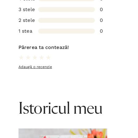
3 stele
0
2 stele
0
1 stea
0
Părerea ta contează!
Adaugă o recenzie
Istoricul meu