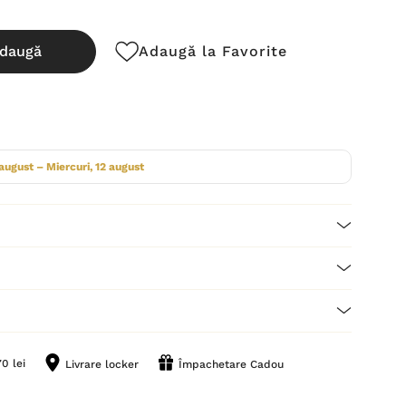
daugă
Adaugă la Favorite
cută:
 august – Miercuri, 12 august
0 lei
Livrare locker
Împachetare Cadou