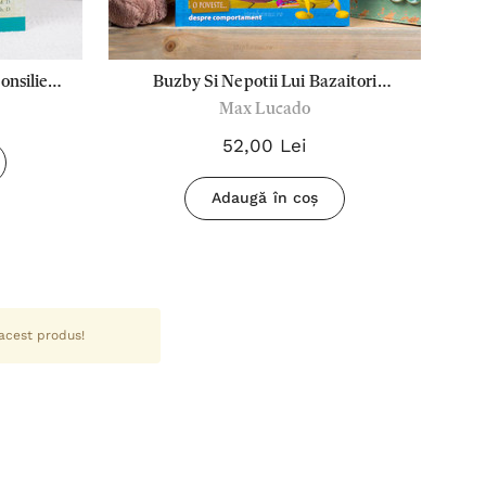
consiliere
Buzby Si Nepotii Lui Bazaitori
I
Max Lucado
restine
(Hermie Si Prietenii)
52,00 Lei
Adaugă în coș
 acest produs!