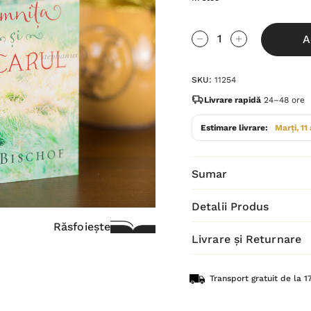
Grăbește-
A
te!
Cantitate scăzută:
Cantitate Cres
Stocul
SKU:
11254
curent
este:
Livrare rapidă
24–48 ore
Estimare livrare:
Marți, 11
Sumar
Detalii Produs
Răsfoiește
Livrare și Returnare
Transport gratuit de la 17