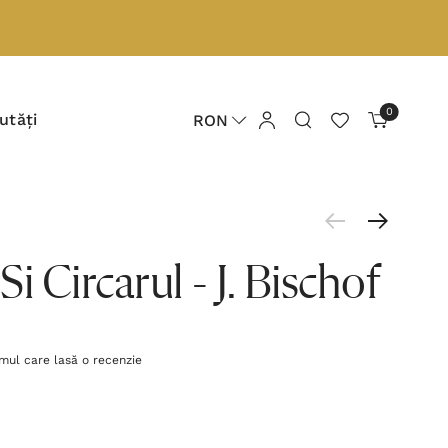
0
utăți
RON
i Circarul - J. Bischof
imul care lasă o recenzie