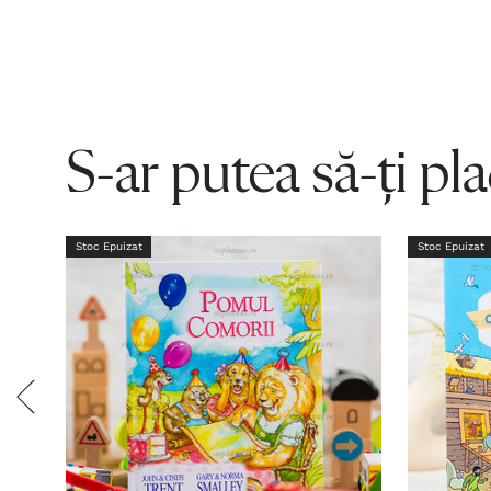
S-ar putea să-ți pl
Stoc Epuizat
Stoc Epuizat