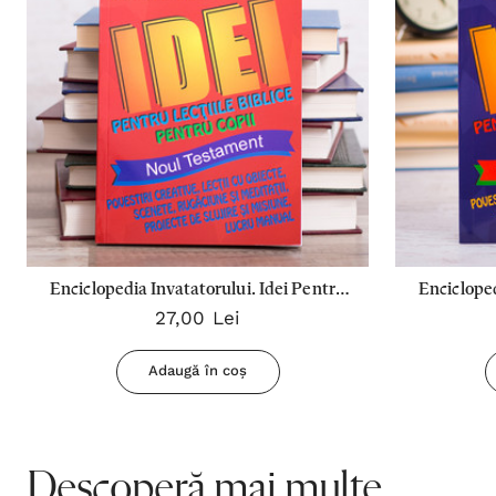
Enciclopedia Invatatorului. Idei Pentru
Encicloped
27,00 Lei
Lectii Biblice Pentru Copii - Nt
Lectii
Adaugă în coș
Descoperă mai multe