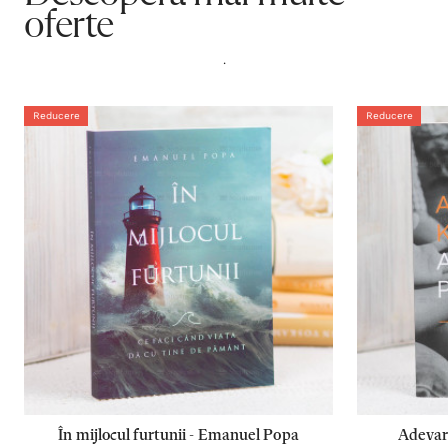
oferte
.
Reducere
Reducere
În mijlocul furtunii - Emanuel Popa
Adevara