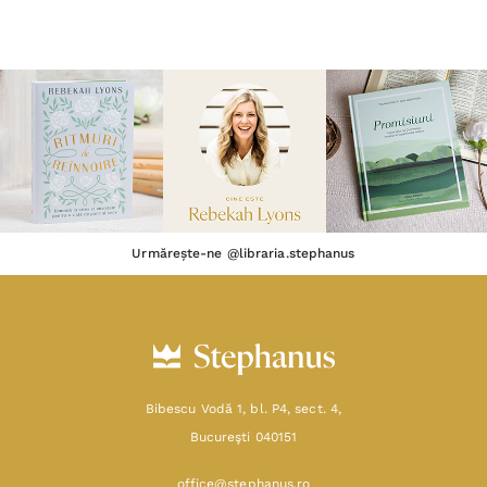
Urmărește-ne @libraria.stephanus
Bibescu Vodă 1, bl. P4, sect. 4,
Bucureşti 040151
office@stephanus.ro