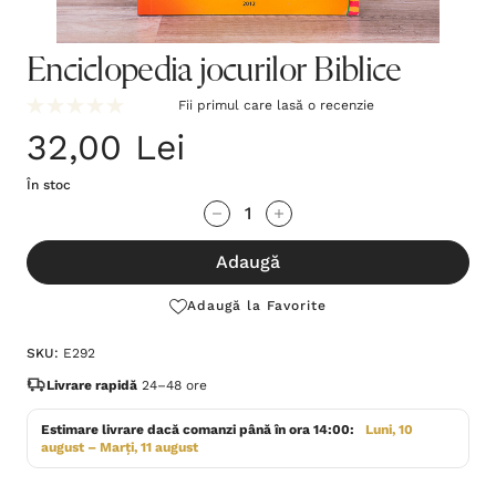
Enciclopedia jocurilor Biblice
Fii primul care lasă o recenzie
32,00 Lei
În stoc
Grăbește-
Cantitate scăzută:
Cantitate Crescută:
te!
Adaugă
Stocul
curent
Adaugă la Favorite
este:
SKU:
E292
Livrare rapidă
24–48 ore
Estimare livrare dacă comanzi până în ora 14:00:
Luni, 10
august – Marți, 11 august