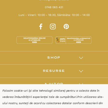
0748 065 431
Luni - Vineri: 10:00 - 18:30, Sâmbăta: 10:00 - 14:00
SHOP
RESURSE
AJUTOR
Folosim cookie-uri (și alte tehnologii similare) pentru a colecta date în
vederea îmbunătățirii experienței tale de cumpărături.
Prin utilizarea site-
DESPRE
ului nostru, sunteți de acord cu colectarea datelor conform descrierii din