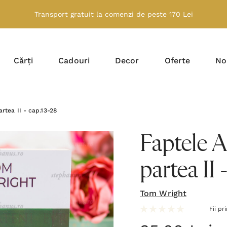
Transport gratuit la comenzi de peste 170 Lei
Cărți
Cadouri
Decor
Oferte
No
artea II - cap.13-28
Faptele A
partea II 
Tom Wright
Fii pr