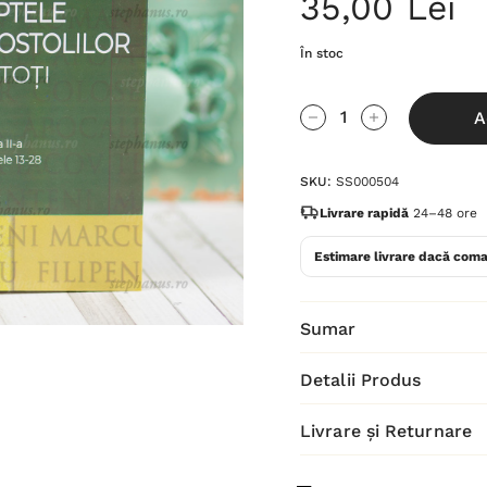
35,00 Lei
În stoc
Grăbește-
A
te!
Cantitate scăzută:
Cantitate Cres
Stocul
SKU:
SS000504
curent
este:
Livrare rapidă
24–48 ore
Estimare livrare dacă coma
Sumar
Detalii Produs
Livrare și Returnare