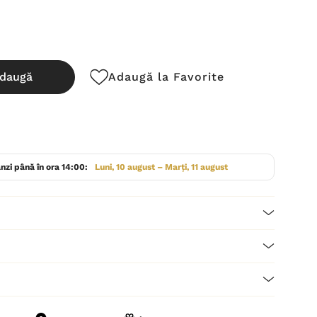
daugă
Adaugă la Favorite
cută:
nzi până în ora 14:00:
Luni, 10 august – Marți, 11 august