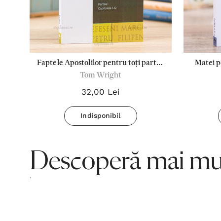
 2
Faptele Apostolilor pentru toți partea
Matei p
Tom Wright
I - cap. 1-12
32,00 Lei
Indisponibil
Descoperă mai mul
.