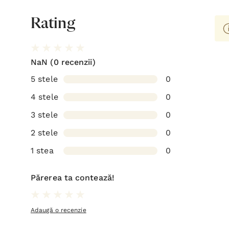
Rating
NaN
(0 recenzii)
5 stele
0
4 stele
0
3 stele
0
2 stele
0
1 stea
0
Părerea ta contează!
Adaugă o recenzie