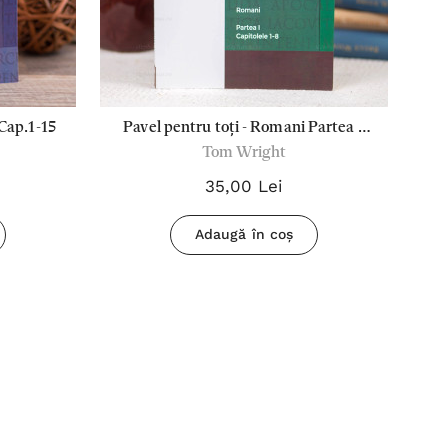
 Cap.1-15
Pavel pentru toți - Romani Partea 1
P
Tom Wright
Cap.1-8
35,00 Lei
Adaugă în coș