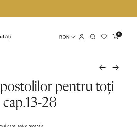
0
utăți
RON
postolilor pentru toți
- cap.13-28
imul care lasă o recenzie