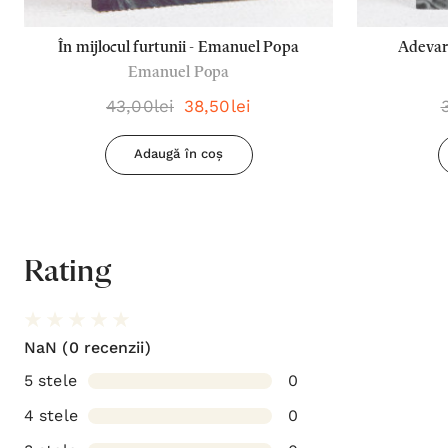
În mijlocul furtunii - Emanuel Popa
Adevara
Emanuel Popa
43,00lei
38,50lei
Adaugă în coș
Rating
NaN
(0 recenzii)
5 stele
0
4 stele
0