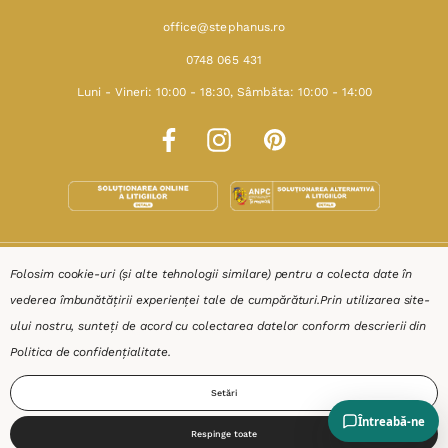
office@stephanus.ro
0748 065 431
Luni - Vineri: 10:00 - 18:30, Sâmbăta: 10:00 - 14:00
SHOP
Folosim cookie-uri (și alte tehnologii similare) pentru a colecta date în
vederea îmbunătățirii experienței tale de cumpărături.
Prin utilizarea site-
RESURSE
ului nostru, sunteți de acord cu colectarea datelor conform descrierii din
Politica de confidențialitate
.
AJUTOR
Setări
DESPRE
Respinge toate