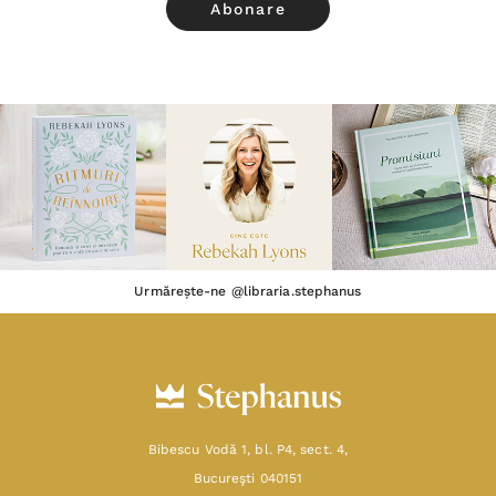
Urmărește-ne @libraria.stephanus
Bibescu Vodă 1, bl. P4, sect. 4,
Bucureşti 040151