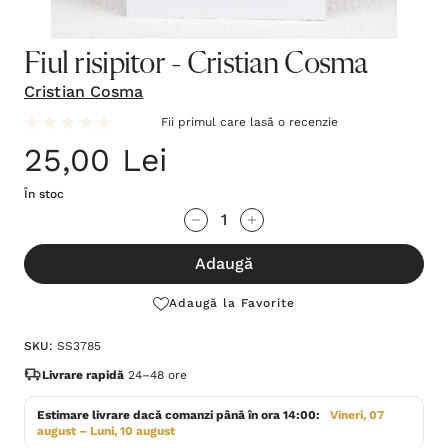
Fiul risipitor - Cristian Cosma
Cristian Cosma
Fii primul care lasă o recenzie
25,00 Lei
În stoc
Grăbește-
Cantitate scăzută:
Cantitate Crescută:
te!
Adaugă
Stocul
curent
Adaugă la Favorite
este:
SKU:
SS3785
Livrare rapidă
24–48 ore
Estimare livrare dacă comanzi până în ora 14:00:
Vineri, 07
august – Luni, 10 august