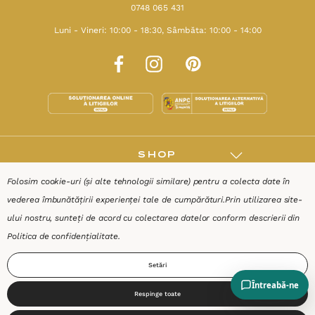
0748 065 431
Luni - Vineri: 10:00 - 18:30, Sâmbăta: 10:00 - 14:00
SHOP
Folosim cookie-uri (și alte tehnologii similare) pentru a colecta date în
RESURSE
vederea îmbunătățirii experienței tale de cumpărături.
Prin utilizarea site-
ului nostru, sunteți de acord cu colectarea datelor conform descrierii din
AJUTOR
Politica de confidențialitate
.
Setări
DESPRE
Respinge toate