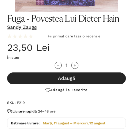
Fuga - Povestea Lui Dieter Hain
Sandy Zaugg
Fii primul care lasă o recenzie
23,50 Lei
În stoc
Grăbește-
Cantitate scăzută:
Cantitate Crescută:
te!
Adaugă
Stocul
curent
Adaugă la Favorite
este:
SKU:
F219
Livrare rapidă
24–48 ore
Estimare livrare:
Marți, 11 august – Miercuri, 12 august