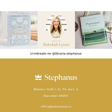
Urmărește-ne @libraria.stephanus
Bibescu Vodă 1, bl. P4, sect. 4,
Bucureşti 040151
office@stephanus.ro