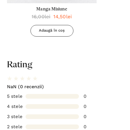
Manga Misiune
16,00lei
14,50lei
Adaugă în coș
Rating
NaN
(0 recenzii)
5 stele
0
4 stele
0
3 stele
0
2 stele
0