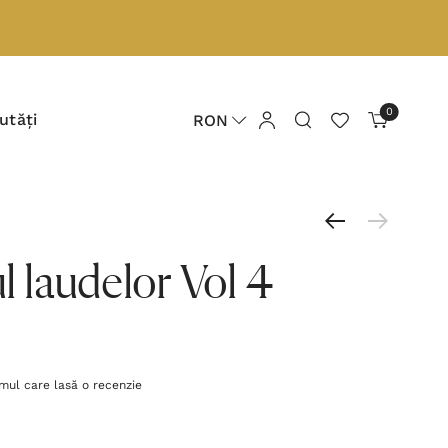
0
utăți
RON
l laudelor Vol 4
imul care lasă o recenzie