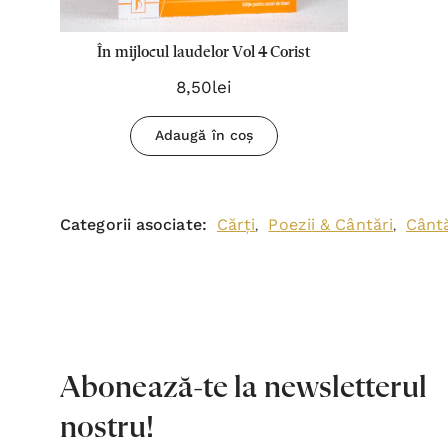
În mijlocul laudelor Vol 4 Corist
8,50lei
Adaugă în coș
Categorii asociate:
Cărți
Poezii & Cântări
Cântă
,
,
Abonează-te la newsletterul
nostru!