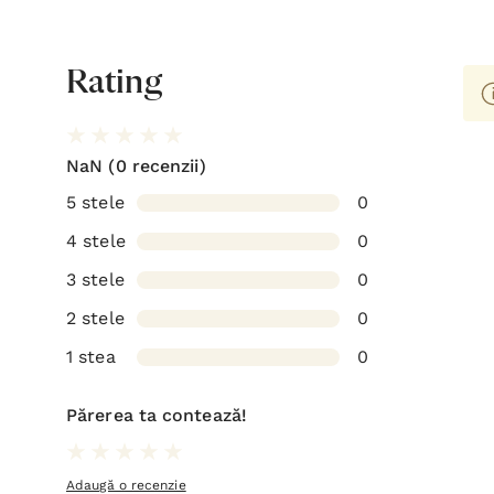
Rating
NaN
(0 recenzii)
5 stele
0
4 stele
0
3 stele
0
2 stele
0
1 stea
0
Părerea ta contează!
Adaugă o recenzie