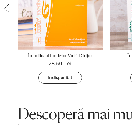
pa
În mijlocul laudelor Vol 4 Dirijor
În
28,50 Lei
Indisponibil
Descoperă mai mul
.