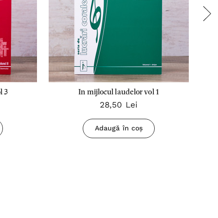
l 3
In mijlocul laudelor vol 1
Î
28,50 Lei
Adaugă în coș