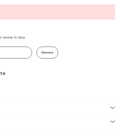
 revine în stoc
Abonare
ite