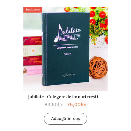
Reducere
Jubilate - Culegere de imnuri creștine
83,50lei
75,00lei
Vol. 2
Adaugă în coș