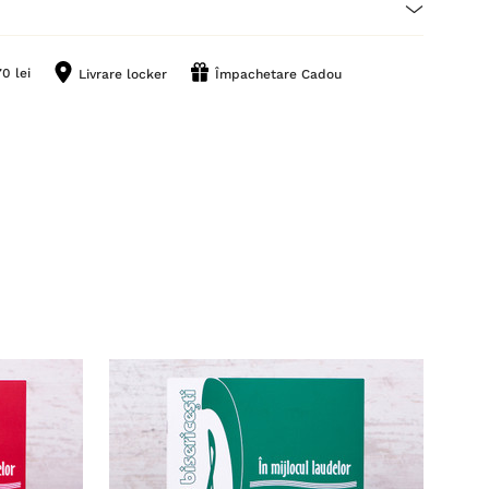
0 lei
Livrare locker
Împachetare Cadou
Redu