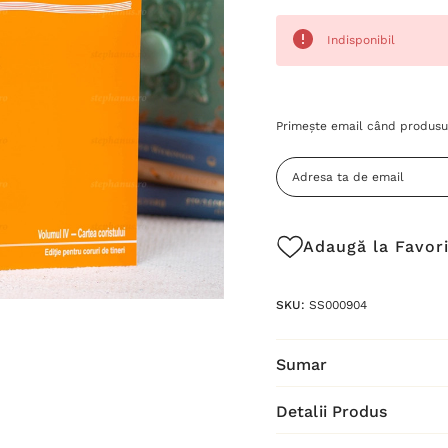
Indisponibil
Grăbește-
Primește email când produsul
te!
Stocul
curent
este:
Adaugă la Favor
SKU:
SS000904
Sumar
Detalii Produs