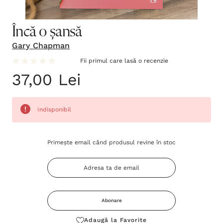
Încă o șansă
Gary Chapman
Fii primul care lasă o recenzie
37,00 Lei
Indisponibil
Grăbește-
Primește email când produsul revine în stoc
te!
Stocul
curent
este:
Abonare
Adaugă la Favorite