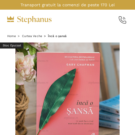
Transport gratuit la comenzi de peste 170 Lei
Home
Curtea Veche
Încă o șansă
Stoc Epuizat