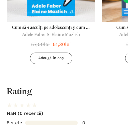
Cum să-i asculți pe adolescenți și cum să
Cum să
Adele Faber Si Elaine Mazlish
Adel
te faci ascultat - Adele Faber si Elaine
Mazlish
57,00lei
51,30lei
Adaugă în coș
Rating
NaN
(0 recenzii)
5 stele
0