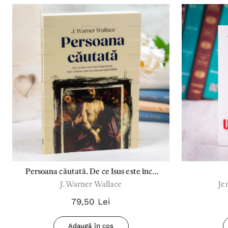
Persoana căutată. De ce Isus este încă
J. Warner Wallace
Je
important într-o lume care nu mai
acceptă Biblia - J. Warner Wallace
79,50 Lei
Adaugă în coș