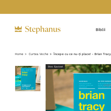
Biblii
Home
Curtea Veche
Începe cu ce nu-ți place! - Brian Tracy
Stoc Epuizat