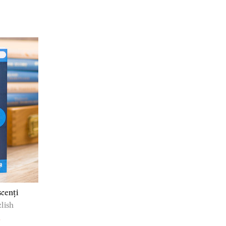
scenți
lish
i