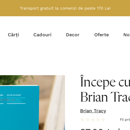
Transport gratuit la comenzi de peste 170 Lei
Cărți
Cadouri
Decor
Oferte
No
Începe cu 
Brian Tra
Brian Tracy
Fii pr