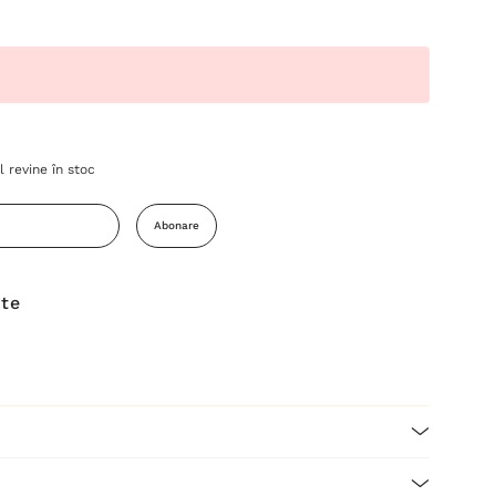
 revine în stoc
Abonare
ite