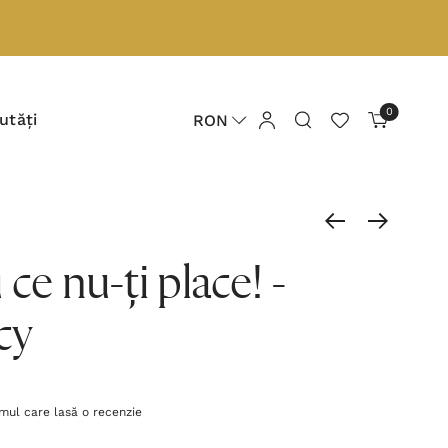
0
utăți
RON
ce nu-ți place! -
cy
imul care lasă o recenzie