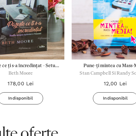
 ce ți s-a încredințat - Setul
Pune-ți mintea cu Mass-
Beth Moore
Stan Campbell Si Randy S
Liderului
178,00 Lei
12,00 Lei
Indisponibil
Indisponibil
te oferte