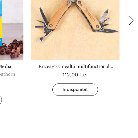
Media
Briceag - Unealtă multifuncțională
112,00 Lei
outhern
Anderson cu 12 funcții - Natural- Tot
ce începe duce la bun sfarsît
Indisponibil