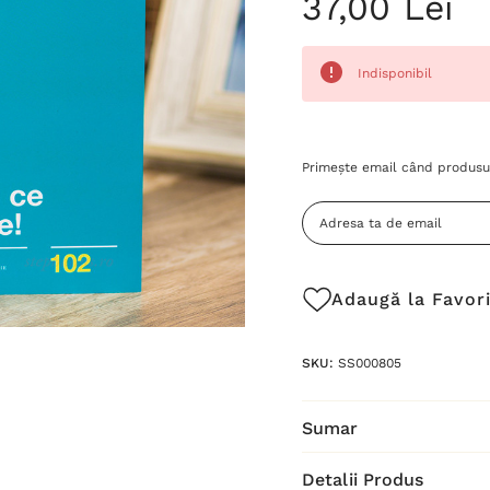
37,00 Lei
Indisponibil
Grăbește-
Primește email când produsul
te!
Stocul
curent
este:
Adaugă la Favor
SKU:
SS000805
Sumar
Detalii Produs