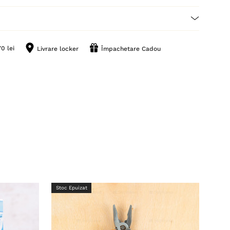
0 lei
Livrare locker
Împachetare Cadou
Stoc Epuizat