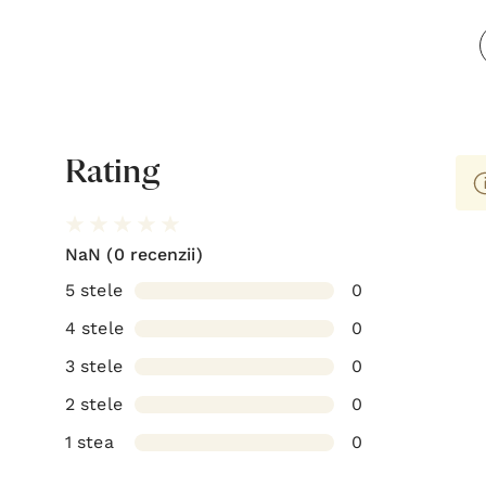
Rating
NaN
(0 recenzii)
5 stele
0
4 stele
0
3 stele
0
2 stele
0
1 stea
0