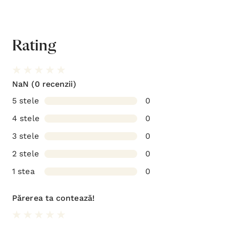
Rating
NaN
(0 recenzii)
5 stele
0
4 stele
0
3 stele
0
2 stele
0
1 stea
0
Părerea ta contează!