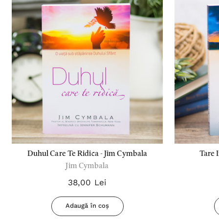
Duhul Care Te Ridica - Jim Cymbala
Tare 
Jim Cymbala
38,00 Lei
Adaugă în coș