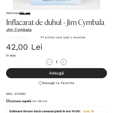
Răsfoiește
Inflacarat de duhul - Jim Cymbala
Jim Cymbala
Fii primul care lasă o recenzie
42,00 Lei
În stoc
Grăbește-
Cantitate scăzută:
Cantitate Crescută:
te!
Adaugă
Stocul
curent
Adaugă la Favorite
este:
SKU:
SS2980
Livrare rapidă
24–48 ore
Estimare livrare dacă comanzi până în ora 14:00:
Luni, 10