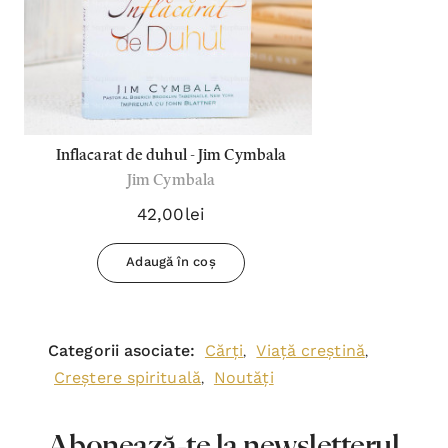
Inflacarat de duhul - Jim Cymbala
Jim Cymbala
42,00lei
Adaugă în coș
Categorii asociate:
Cărți
Viață creștină
,
,
Creștere spirituală
Noutăți
,
Abonează-te la newsletterul