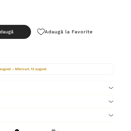
daugă
Adaugă la Favorite
cută:
 august – Miercuri, 12 august