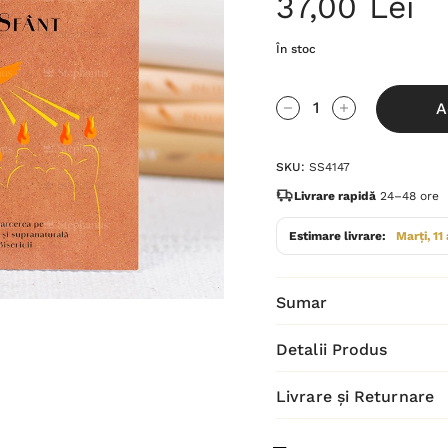
37,00 Lei
În stoc
Grăbește-
A
te!
Cantitate scăzută:
Cantitate Cres
Stocul
SKU:
SS4147
curent
este:
Livrare rapidă
24–48 ore
Estimare livrare:
Marți, 11
Sumar
Detalii Produs
Livrare și Returnare