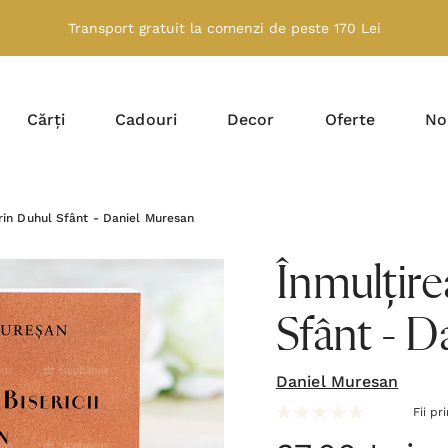
Transport gratuit la comenzi de peste 170 Lei
Cărți
Cadouri
Decor
Oferte
No
prin Duhul Sfânt - Daniel Muresan
Înmulțire
Sfânt - D
Daniel Muresan
Fii pr