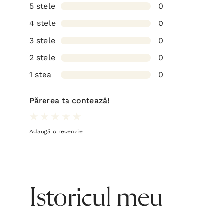
5 stele
0
4 stele
0
3 stele
0
2 stele
0
1 stea
0
Părerea ta contează!
Adaugă o recenzie
Istoricul meu