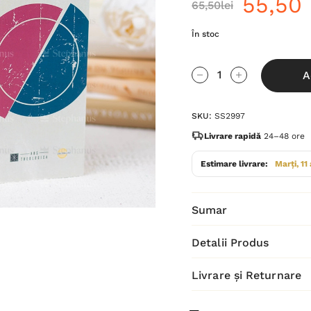
55,50 
65,50lei
În stoc
Grăbește-
A
te!
Cantitate scăzută:
Cantitate Cres
Stocul
SKU:
SS2997
curent
este:
Livrare rapidă
24–48 ore
Estimare livrare:
Marți, 11
Sumar
Detalii Produs
Livrare și Returnare