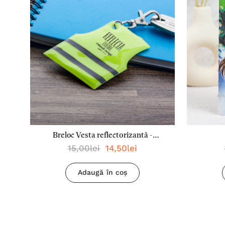
Breloc Vesta reflectorizantă -
15,00lei
14,50lei
Reflecta lumina oriunde mergi
Adaugă în coș