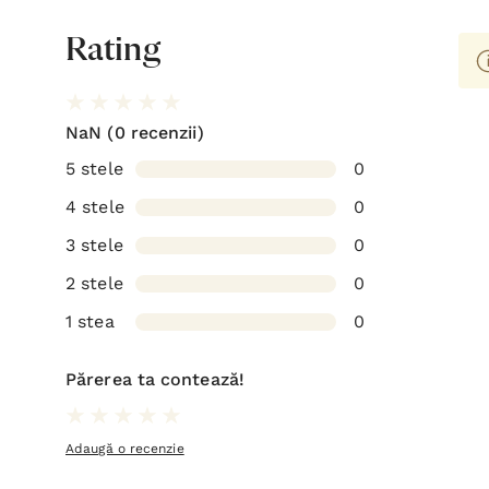
Rating
NaN
(0 recenzii)
5 stele
0
4 stele
0
3 stele
0
2 stele
0
1 stea
0
Părerea ta contează!
Adaugă o recenzie