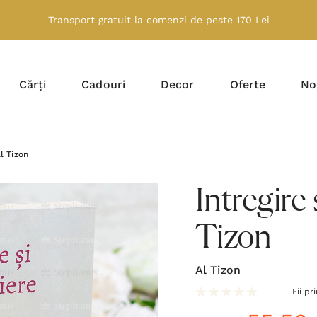
Transport gratuit la comenzi de peste 170 Lei
Cărți
Cadouri
Decor
Oferte
No
Al Tizon
Intregire 
Tizon
Al Tizon
Fii pr