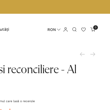
0
utăți
RON
si reconciliere - Al
imul care lasă o recenzie