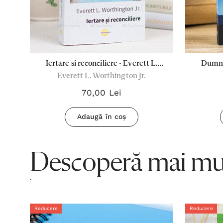
-
Iertare si reconciliere - Everett L.
Dumnez
Everett L. Worthington Jr.
Worthington Jr.
70,00 Lei
Adaugă în coș
Descoperă mai mul
.
Reducere
Reducere