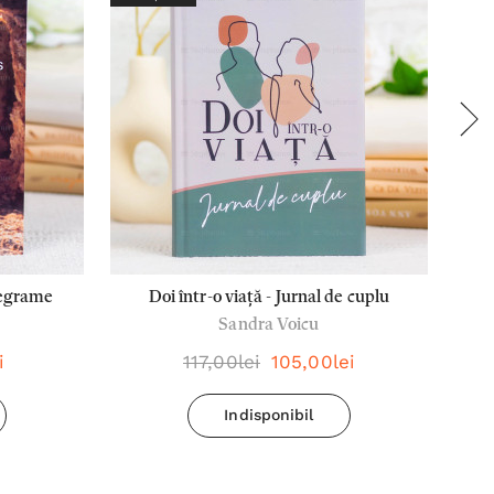
tegrame
Doi într-o viață - Jurnal de cuplu
Sandra Voicu
i
117,00lei
105,00lei
Indisponibil