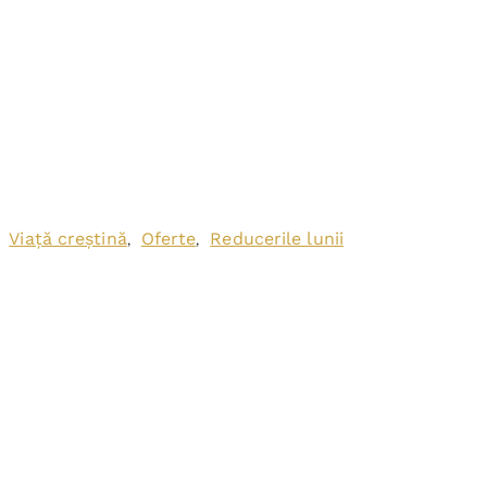
Viață creștină
Oferte
Reducerile lunii
,
,
,