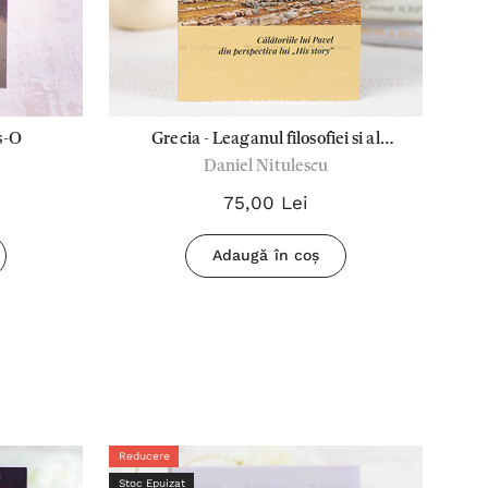
s-O
Grecia - Leaganul filosofiei si al
Daniel Nitulescu
crestinismului
75,00 Lei
Adaugă în coș
Reducere
Redu
Stoc Epuizat