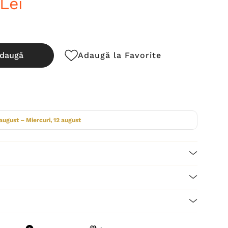
Lei
daugă
Adaugă la Favorite
cută:
 august – Miercuri, 12 august