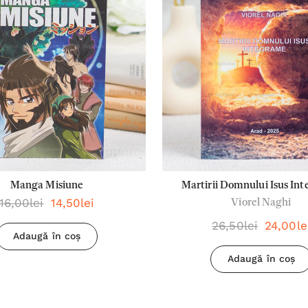
Manga Misiune
Martirii Domnului Isus In
16,00lei
14,50lei
Viorel Naghi
26,50lei
24,00le
Adaugă în coș
Adaugă în coș