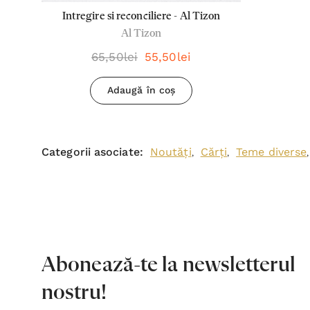
Intregire si reconciliere - Al Tizon
Al Tizon
65,50lei
55,50lei
Adaugă în coș
Categorii asociate:
Noutăți
Cărți
Teme diverse
,
,
Abonează-te la newsletterul
nostru!