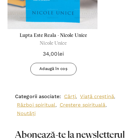
Lupta Este Reala - Nicole Unice
Nicole Unice
34,00lei
Adaugă în coș
Categorii asociate:
Cărți
Viață creștină
,
,
Război spiritual
Creștere spirituală
,
,
Noutăți
Abonează-te la newsletterul