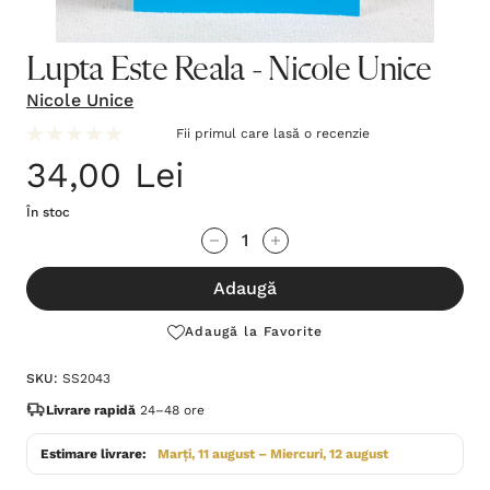
Lupta Este Reala - Nicole Unice
Nicole Unice
Fii primul care lasă o recenzie
34,00 Lei
În stoc
Grăbește-
Cantitate scăzută:
Cantitate Crescută:
te!
Adaugă
Stocul
curent
Adaugă la Favorite
este:
SKU:
SS2043
Livrare rapidă
24–48 ore
Estimare livrare:
Marți, 11 august – Miercuri, 12 august