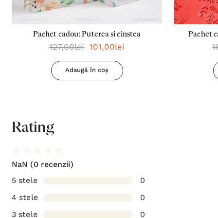
Pachet cadou: Puterea si cinstea
Pachet c
127,00lei
101,00lei
1
planur
Adaugă în coș
Rating
NaN
(0 recenzii)
5 stele
0
4 stele
0
3 stele
0