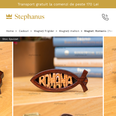
Transport gratuit la comenzi de peste 170 Lei
Home
Cadouri
Magneți frigider
Magneți mahon
Magnet: Romania (Peste
Stoc Epuizat