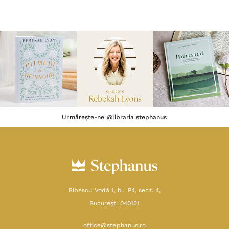
Urmărește-ne @libraria.stephanus
Bibescu Vodă 1, bl. P4, sect. 4,
Bucureşti 040151
office@stephanus.ro