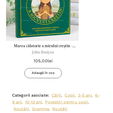
Marea călatorie a micului creștin -
John Bunyan
Partea II - John Bunyan
105,00lei
Adaugă în coș
Categorii asociate:
Cărți
Copii
3-5 ani
6-
,
,
,
9 ani
10-13 ani
Povestiri pentru copii
,
,
,
Noutăți
Gramma
Noutăți
,
,