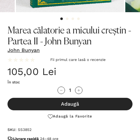
Marea călatorie a micului creștin -
Partea II - John Bunyan
John Bunyan
Fii primul care lasă o recenzie
105,00 Lei
În stoc
Grăbește-
Cantitate scăzută:
Cantitate Crescută:
te!
Adaugă
Stocul
curent
Adaugă la Favorite
este:
SKU:
SS3852
Livrare rapidă
24–48 ore