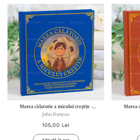
Marea călatorie a micului creștin -
Marea c
John Bunyan
Partea I - John Bunyan
Pa
105,00 Lei
Adaugă în coș