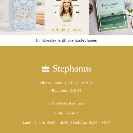
Urmărește-ne @libraria.stephanus
Bibescu Vodă 1, bl. P4, sect. 4,
Bucureşti 040151
office@stephanus.ro
0748 065 431
Luni - Vineri: 10:00 - 18:30, Sâmbăta: 10:00 - 14:00