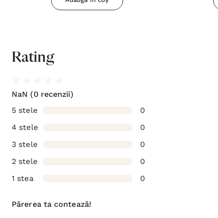
Rating
NaN
(0 recenzii)
5 stele
0
4 stele
0
3 stele
0
2 stele
0
1 stea
0
Părerea ta contează!