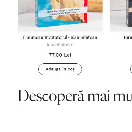
Îl numeau Învățătorul - Ioan Sinitean
Biru
Ioan Sinitean
Du
77,00 Lei
Adaugă în coș
Descoperă mai mul
.