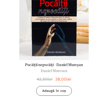
Pocăiții nepocăiți - Daniel Mureșan
Daniel Muresan
42,50lei
38,00lei
Adaugă în coș