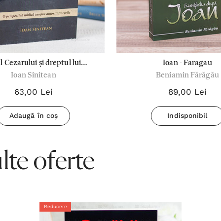
l Cezarului și dreptul lui
Ioan - Faragau
Ioan Sinitean
Beniamin Fărăgău
mnezeu - Ioan Sinitean
63,00 Lei
89,00 Lei
Adaugă în coș
Indisponibil
te oferte
Reducere