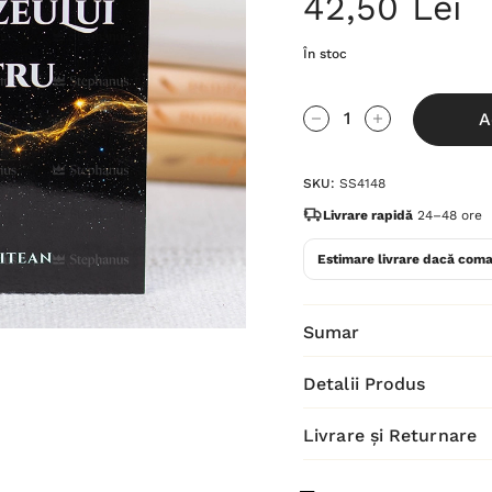
42,50 Lei
În stoc
Grăbește-
A
te!
Cantitate scăzută:
Cantitate Cres
Stocul
SKU:
SS4148
curent
este:
Livrare rapidă
24–48 ore
Estimare livrare dacă coma
Sumar
Detalii Produs
Livrare și Returnare