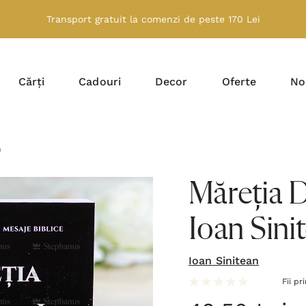
Transport gratuit la comenzi de peste 170 Lei
Cărți
Cadouri
Decor
Oferte
No
n
Măreția 
Ioan Sini
Ioan Sinitean
Fii pr