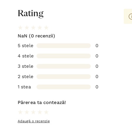
Rating
NaN
(0 recenzii)
5 stele
0
4 stele
0
3 stele
0
2 stele
0
1 stea
0
Părerea ta contează!
Adaugă o recenzie