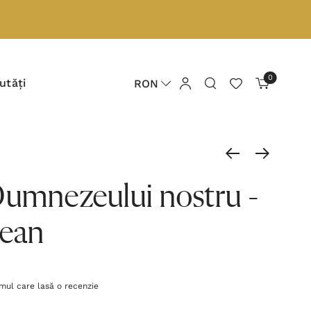
0
utăți
RON
Dumnezeului nostru -
tean
imul care lasă o recenzie