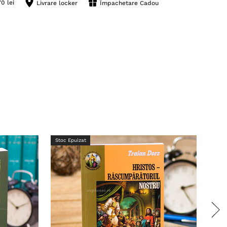
0 lei
Livrare locker
Împachetare Cadou
Stoc Epuizat
Stoc 