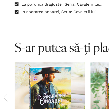
Karen Witemeyer
La porunca dragostei. Seria: Cavalerii lui
Hanger 1 - Karen Witemeyer
In apararea onoarei, Seria: Cavalerii lui
Hanger 3 - Karen Witemeyer
S-ar putea să-ți pl