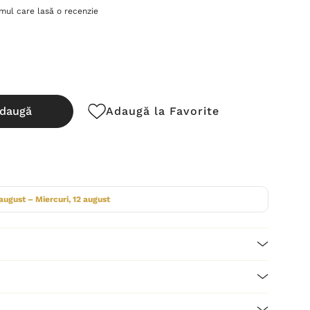
imul care lasă o recenzie
daugă
Adaugă la Favorite
cută:
 august – Miercuri, 12 august