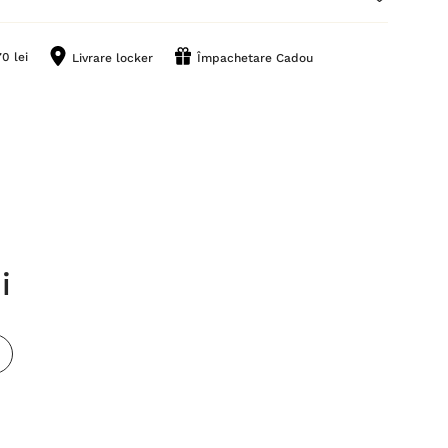
0 lei
Livrare locker
Împachetare Cadou
i