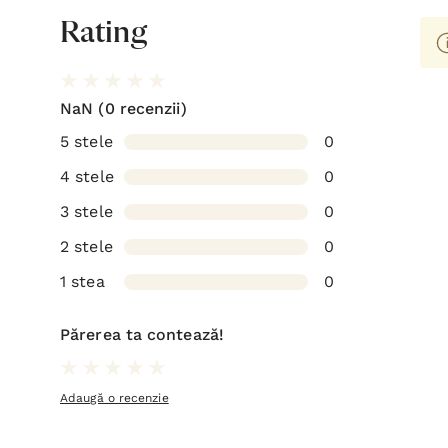
Rating
NaN
(0 recenzii)
5 stele
0
4 stele
0
3 stele
0
2 stele
0
1 stea
0
Părerea ta contează!
Adaugă o recenzie