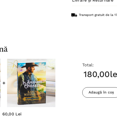
Livrare și Returnare
Transport gratuit de la 17
nă
Total:
180,00le
Adaugă în coș
60,00 Lei