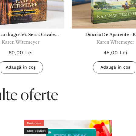
ca dragostei. Seria: Cavalerii
Dincolo De Aparente - 
Karen Witemeyer
Karen Witemeyer
anger 1 - Karen Witemeyer
Witemeyer
60,00 Lei
45,00 Lei
Adaugă în coș
Adaugă în coș
te oferte
Reducere
Stoc Epuizat