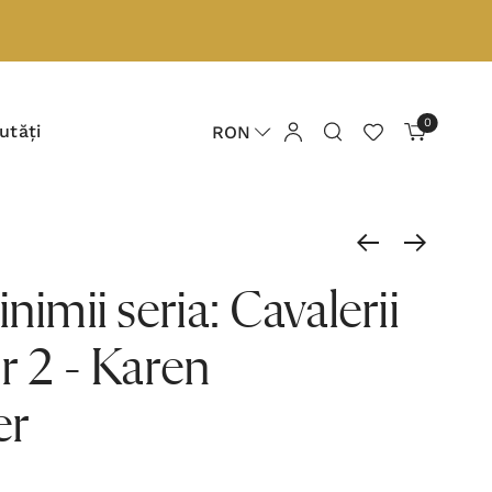
0
utăți
RON
nimii seria: Cavalerii
r 2 - Karen
er