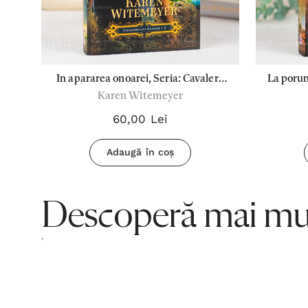
a
In apararea onoarei, Seria: Cavalerii
La porun
Karen Witemeyer
lui Hanger 3 - Karen Witemeyer
lui H
60,00 Lei
Adaugă în coș
Descoperă mai mul
.