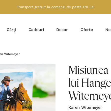
Transport gratuit la comenzi de peste 170 Lei
Cărți
Cadouri
Decor
Oferte
No
aren Witemeyer
Misiunea i
lui Hange
Witemey
Karen Witemeyer