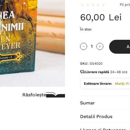
Fii pr
60,00 Lei
În stoc
Grăbește-
A
te!
Cantitate scăzută:
Cantitate Cres
Stocul
SKU:
SS4020
curent
este:
Livrare rapidă
24–48 ore
Estimare livrare:
Marți, 11
Răsfoiește
Sumar
Detalii Produs