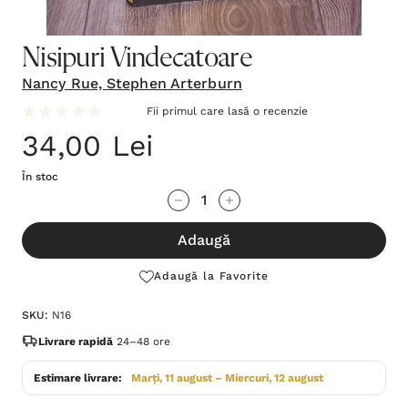
Nisipuri Vindecatoare
Nancy Rue, Stephen Arterburn
Fii primul care lasă o recenzie
34,00 Lei
În stoc
Grăbește-
Cantitate scăzută:
Cantitate Crescută:
te!
Adaugă
Stocul
curent
Adaugă la Favorite
este:
SKU:
N16
Livrare rapidă
24–48 ore
Estimare livrare:
Marți, 11 august – Miercuri, 12 august