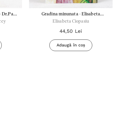
- Dr.Paul
Gradina minunata - Elisabeta
cey
Elisabeta Ciopasiu
ey
Ciopasiu
44,50 Lei
Adaugă în coș