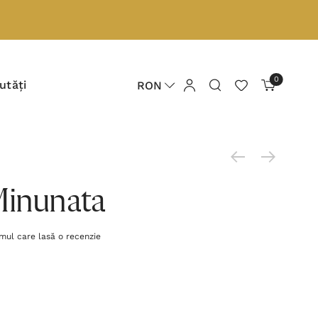
0
utăți
RON
Minunata
imul care lasă o recenzie