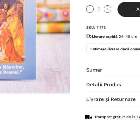
Grăbește-
A
te!
Cantitate scăzută:
Cantitate Cres
Stocul
SKU:
11176
curent
este:
Livrare rapidă
24–48 ore
Estimare livrare dacă coma
Sumar
Detalii Produs
Livrare și Returnare
Transport gratuit de la 17