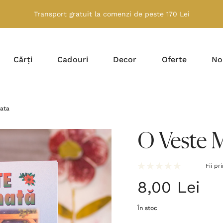
Transport gratuit la comenzi de peste 170 Lei
Cărți
Cadouri
Decor
Oferte
No
ata
O Veste 
Fii pr
8,00 Lei
În stoc