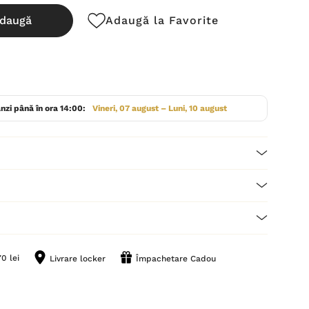
daugă
Adaugă la Favorite
cută:
nzi până în ora 14:00:
Vineri, 07 august – Luni, 10 august
0 lei
Livrare locker
Împachetare Cadou