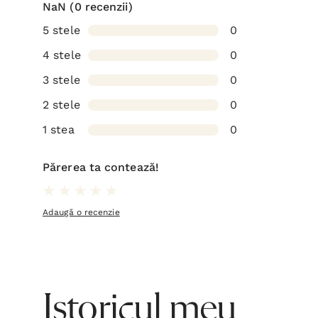
NaN
(0 recenzii)
5 stele
0
4 stele
0
3 stele
0
2 stele
0
1 stea
0
Părerea ta contează!
Adaugă o recenzie
Istoricul meu