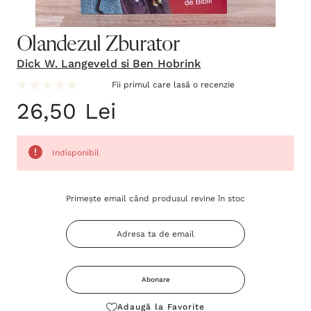
Olandezul Zburator
Dick W. Langeveld si Ben Hobrink
Fii primul care lasă o recenzie
26,50 Lei
Indisponibil
Grăbește-
Primește email când produsul revine în stoc
te!
Stocul
curent
este:
Abonare
Adaugă la Favorite