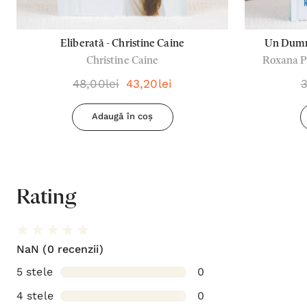
Eliberată - Christine Caine
Un Dumne
Christine Caine
Roxana Po
credincioș
48,00lei
43,20lei
3
Adaugă în coș
Rating
NaN
(0 recenzii)
5 stele
0
4 stele
0