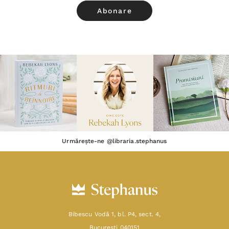
Urmărește-ne @libraria.stephanus
Bibescu Vodă 1, bl. P4, sect. 4,
Bucureşti 040151