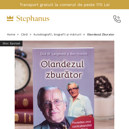
Transport gratuit la comenzi de peste 170 Lei
Home
Cărți
Autobiografii, biografii și mărturii
Olandezul Zburator
Stoc Epuizat