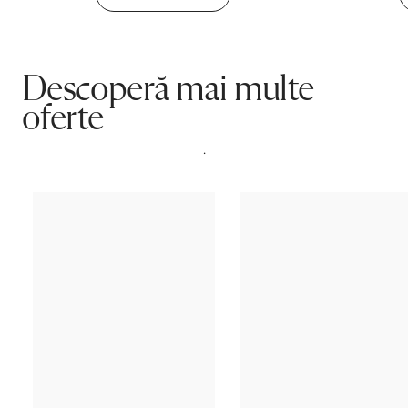
Rating
NaN
(0 recenzii)
5 stele
0
4 stele
0
3 stele
0
2 stele
0
1 stea
0
Părerea ta contează!