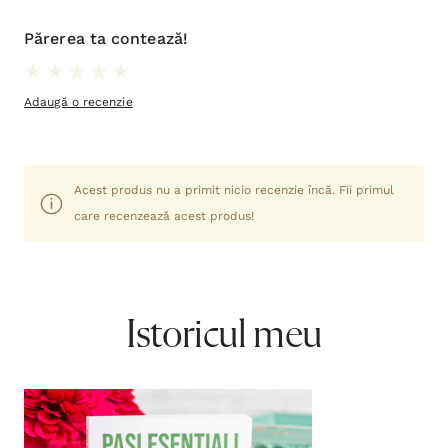
Pasi esentiali pe calea cresterii
R.A. Torrey
spirituale - R.A. Torrey
42,00lei
Adaugă în coș
Categorii asociate:
Cărți
Viață creștină
,
,
Creștere spirituală