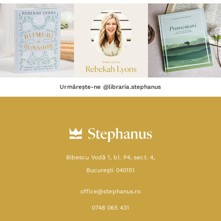
SHOP
RESURSE
AJUTOR
DESPRE
Termeni & Condiții
Confidențialitate
Date de identificare