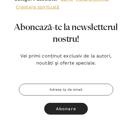
Urmărește-ne @libraria.stephanus
Bibescu Vodă 1, bl. P4, sect. 4,
Bucureşti 040151
office@stephanus.ro
0748 065 431
Luni - Vineri: 10:00 - 18:30, Sâmbăta: 10:00 - 14:00