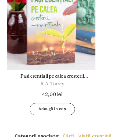
Abonează-te la newsletterul
nostru!
Vei primi conținut exclusiv de la autori,
noutăți şi oferte speciale.
Adresa
Email