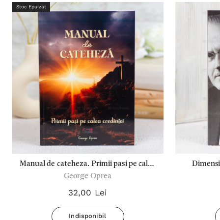
Stoc Epuizat
Manual de cateheza. Primii pasi pe calea
Dimensiu
George Oprea
credintei - George Oprea
treziri
32,00 Lei
Indisponibil