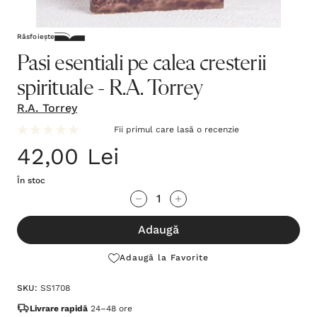
Răsfoiește
Pasi esentiali pe calea cresterii
spirituale - R.A. Torrey
R.A. Torrey
Fii primul care lasă o recenzie
42,00 Lei
În stoc
Grăbește-
Cantitate scăzută:
Cantitate Crescută:
te!
Adaugă
Stocul
curent
Adaugă la Favorite
este:
SKU:
SS1708
Livrare rapidă
24–48 ore