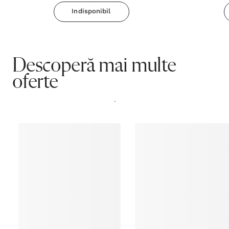
Indisponibil
Rating
NaN
(0 recenzii)
5 stele
0
4 stele
0
3 stele
0
2 stele
0
1 stea
0
Părerea ta contează!