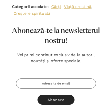
Urmărește-ne @libraria.stephanus
Bibescu Vodă 1, bl. P4, sect. 4,
Bucureşti 040151
office@stephanus.ro
0748 065 431
Luni - Vineri: 10:00 - 18:30, Sâmbăta: 10:00 - 14:00