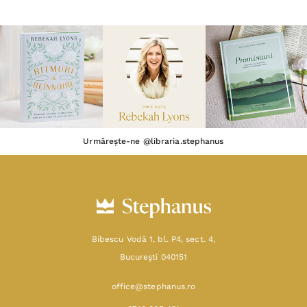
SHOP
RESURSE
AJUTOR
DESPRE
Termeni & Condiții
Confidențialitate
Date de identificare