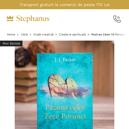
Transport gratuit la comenzi de peste 170 Lei
Home
Cărți
Viață creștină
Creștere spirituală
Pazirea Celor 10 Porunci
Stoc Epuizat