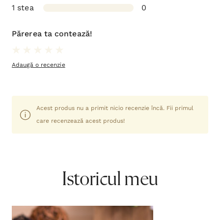
Pazirea Celor 10 Porunci
J. I. Packer
25,50lei
Adaugă în coș
Categorii asociate:
Cărți
Viață creștină
,
,
Creștere spirituală