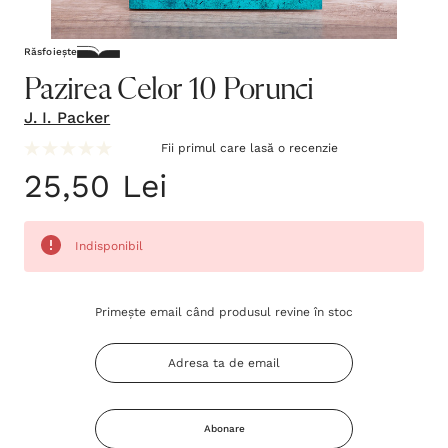
Răsfoiește
Pazirea Celor 10 Porunci
J. I. Packer
Fii primul care lasă o recenzie
25,50 Lei
Indisponibil
Grăbește-
Primește email când produsul revine în stoc
te!
Stocul
curent
este:
Abonare