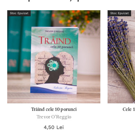
Stoc Epuizat
Stoc Epuizat
Trăind cele 10 porunci
Cele 
Trevor O'Reggio
4,50 Lei