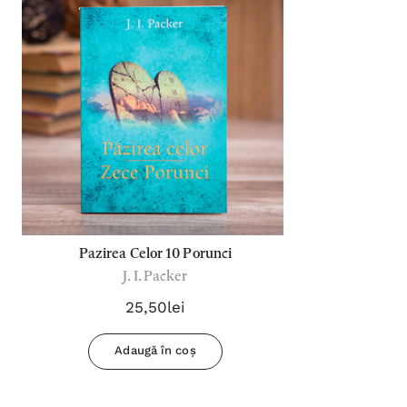
Abonează-te la newsletterul
nostru!
Vei primi conținut exclusiv de la autori,
noutăți şi oferte speciale.
Adresa
Email