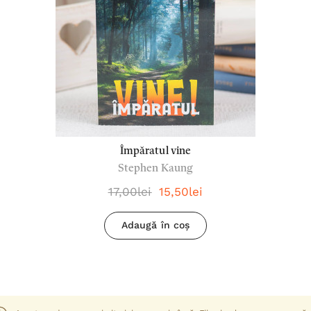
Împăratul vine
Stephen Kaung
17,00lei
15,50lei
Adaugă în coș