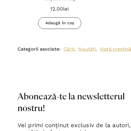
12,00lei
Adaugă în coș
Categorii asociate:
Cărți
Noutăți
Viață creștin
,
,
Abonează-te la newsletterul
nostru!
Vei primi conținut exclusiv de la autori,