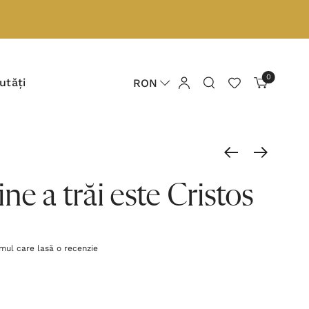
0
utăți
RON
ne a trăi este Cristos
imul care lasă o recenzie