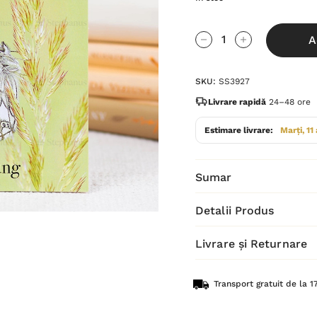
Grăbește-
A
te!
Cantitate scăzută:
Cantitate Cres
Stocul
SKU:
SS3927
curent
este:
Livrare rapidă
24–48 ore
Estimare livrare:
Marți, 11
Sumar
Detalii Produs
Livrare și Returnare
Transport gratuit de la 17