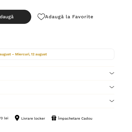
daugă
Adaugă la Favorite
cută:
 august – Miercuri, 12 august
0 lei
Livrare locker
Împachetare Cadou