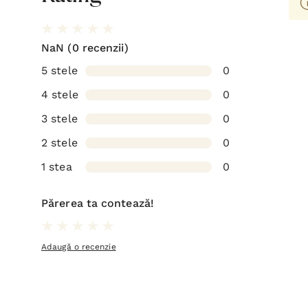
NaN
(0 recenzii)
5 stele
0
4 stele
0
3 stele
0
2 stele
0
1 stea
0
Părerea ta contează!
Adaugă o recenzie