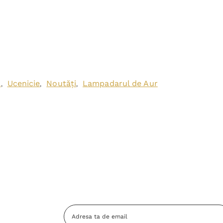
ă
Ucenicie
Noutăți
Lampadarul de Aur
,
,
,
Adresa