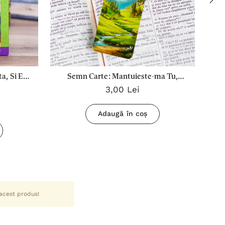
a, Si Eu
Semn Carte: Mantuieste-ma Tu,
3,00 Lei
Doamne, si voi fi mantuit!
Adaugă în coș
 acest produs!