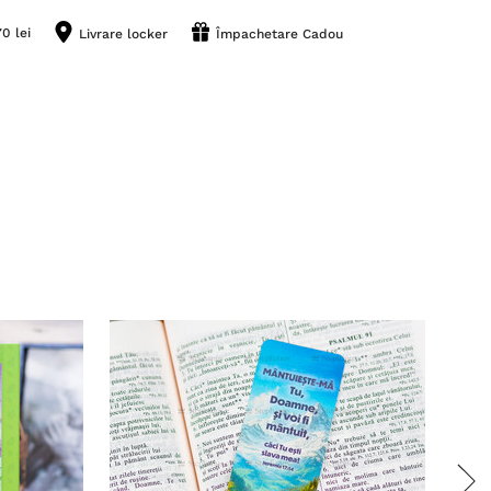
0 lei
Livrare locker
Împachetare Cadou