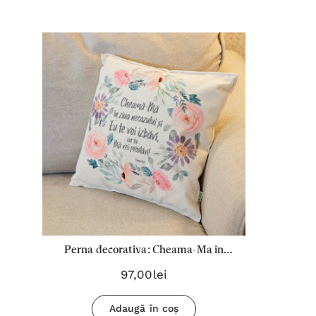
Perna decorativa: Cheama-Ma in
ziua necazului si Eu te voi izbavi iar
97,00lei
tu ma vei proslavi
Adaugă în coș