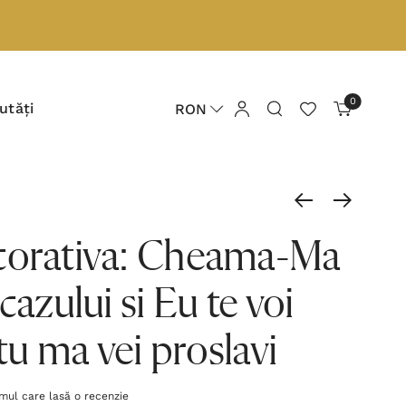
0
utăți
RON
corativa: Cheama-Ma
cazului si Eu te voi
 tu ma vei proslavi
imul care lasă o recenzie