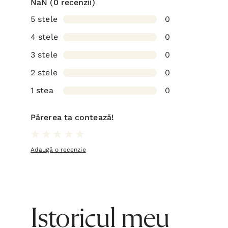
NaN
(0 recenzii)
5 stele
0
4 stele
0
3 stele
0
2 stele
0
1 stea
0
Părerea ta contează!
Adaugă o recenzie
Istoricul meu