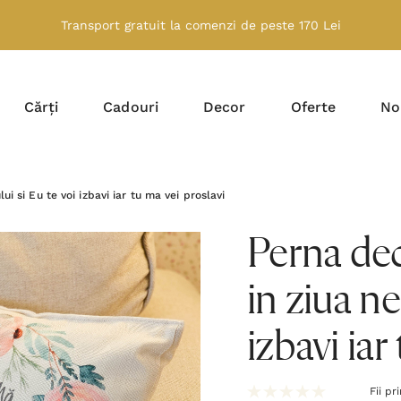
Transport gratuit la comenzi de peste 170 Lei
Cărți
Cadouri
Decor
Oferte
No
 si Eu te voi izbavi iar tu ma vei proslavi
Perna de
in ziua ne
izbavi iar
Fii pr