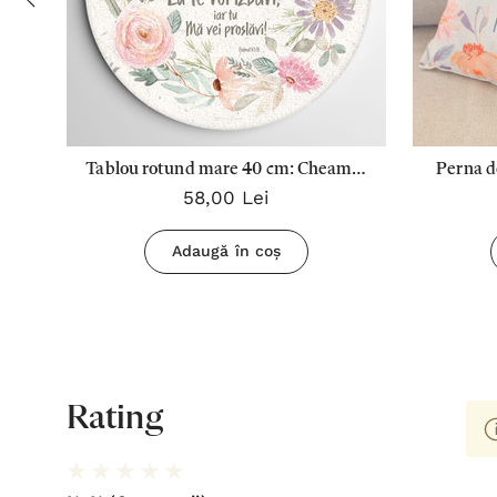
Tablou rotund mare 40 cm: Cheama-
Perna d
58,00 Lei
Ma in ziua necazului...Ps 50:15
Adaugă în coș
Rating