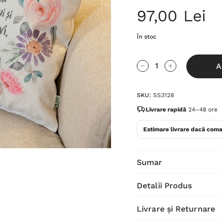
97,00 Lei
În stoc
Grăbește-
A
te!
Cantitate scăzută:
Cantitate Cres
Stocul
SKU:
SS3128
curent
este:
Livrare rapidă
24–48 ore
Estimare livrare dacă coma
Sumar
Detalii Produs
Livrare și Returnare