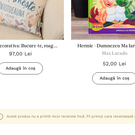
ecorativa: Bucure-te, roaga-
Hermie - Dumnezeu Ma Iart
97,00 Lei
Max Lucado
te si multumeste!
Te Iert
52,00 Lei
Adaugă în coș
Adaugă în coș
Acest produs nu a primit nicio recenzie încă. Fii primul care recenzează